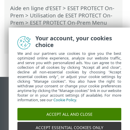
Aide en ligne d'ESET
>
ESET PROTECT On-
Prem
>
Utilisation de ESET PROTECT On-
Prem
>
ESET PROTECT On-Prem Menu
principal
>
Plus
>
Droits d’accès
>
Jeux
d’autorisations
> Gérer les jeux
Your account, your cookies
d'autorisations
choice
We and our partners use cookies to give you the best
optimized online experience, analyze our website traffic,
and serve you with personalized ads. You can agree to the
collection of all cookies by clicking "Accept all and close",
decline all non-essential cookies by choosing "Accept
essential cookies only", or adjust your cookie settings by
clicking "Manage cookies". You also have the right to
withdraw your consent or change your cookie preferences
Afficher le site pour ordinateur de bureau
anytime by clicking the "Manage cookies" link in our website
footer or in your account settings (if available). For more
End of Life
information, see our
Cookie Policy
.
Base de connaissances ESET
Forum ESET
ACCEPT ALL AND CLOSE
ESET Status Portal
Assistance régionale
ACCEPT ESSENTIAL COOKIES ONLY