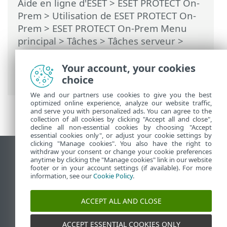
Aide en ligne d'ESET
>
ESET PROTECT On-
Prem
>
Utilisation de ESET PROTECT On-
Prem
>
ESET PROTECT On-Prem Menu
principal
>
Tâches
>
Tâches serveur
>
Synchronisation des groupes statiques
>
Mode de synchronisation - Réseau MS
Your account, your cookies
Windows
choice
We and our partners use cookies to give you the best
optimized online experience, analyze our website traffic,
and serve you with personalized ads. You can agree to the
collection of all cookies by clicking "Accept all and close",
decline all non-essential cookies by choosing "Accept
essential cookies only", or adjust your cookie settings by
clicking "Manage cookies". You also have the right to
withdraw your consent or change your cookie preferences
Afficher le site pour ordinateur de bureau
anytime by clicking the "Manage cookies" link in our website
footer or in your account settings (if available). For more
End of Life
information, see our
Cookie Policy
.
Base de connaissances ESET
Forum ESET
ACCEPT ALL AND CLOSE
ESET Status Portal
Assistance régionale
ACCEPT ESSENTIAL COOKIES ONLY