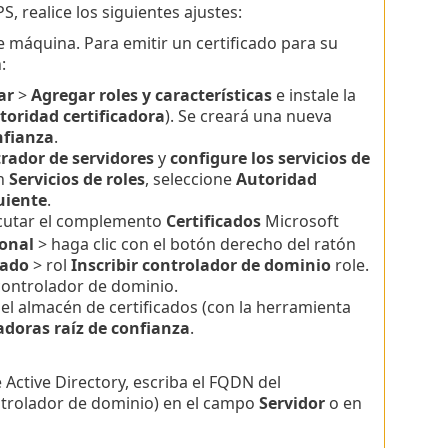
, realice los siguientes ajustes:
e máquina. Para emitir un certificado para su
:
ar
>
Agregar roles y características
e instale la
toridad certificadora
). Se creará una nueva
nfianza
.
rador de servidores
y
configure los servicios de
En
Servicios de roles
, seleccione
Autoridad
uiente
.
cutar el complemento
Certificados
Microsoft
onal
> haga clic con el botón derecho del ratón
cado
> rol
Inscribir controlador de dominio
role.
controlador de dominio.
el almacén de certificados (con la herramienta
adoras raíz de confianza
.
Active Directory, escriba el FQDN del
ontrolador de dominio) en el campo
Servidor
o en