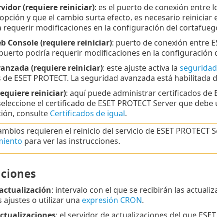
vidor (requiere reiniciar)
: es el puerto de conexión entre 
opción y que el cambio surta efecto, es necesario reiniciar 
 requerir modificaciones en la configuración del cortafueg
 Console (requiere reiniciar)
: puerto de conexión entre
puerto podría requerir modificaciones en la configuración 
anzada (requiere reiniciar)
: este ajuste activa la
seguridad
de ESET PROTECT. La seguridad avanzada está habilitada 
requiere reiniciar)
: aquí puede administrar certificados de
seleccione el certificado de ESET PROTECT Server que debe 
ión, consulte
Certificados de igual
.
ambios requieren el reinicio del servicio de ESET PROTECT 
miento
para ver las instrucciones.
aciones
 actualización
: intervalo con el que se recibirán las actual
 ajustes o utilizar una
expresión CRON
.
actualizaciones
: el servidor de actualizaciones del que ESE