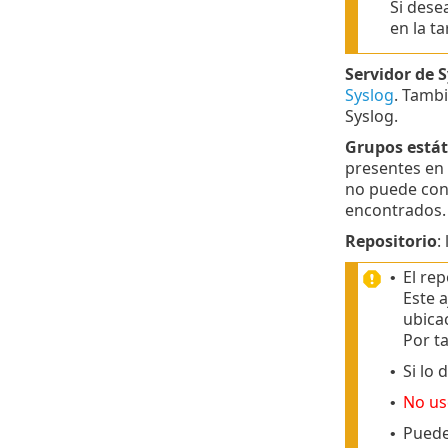
Si dese
en la t
Servidor de 
Syslog
. Tamb
Syslog.
Grupos estát
presentes en 
no puede conf
encontrados.
Repositorio
:
El re
•
Este 
ubica
Por ta
Si lo 
•
No us
•
Puede 
•