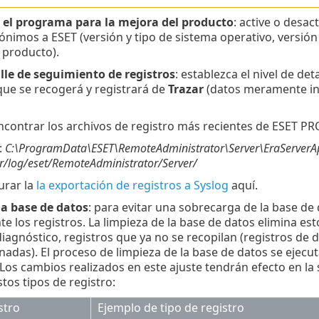
n el programa para la mejora del producto
: active o desac
ónimos a ESET (versión y tipo de sistema operativo, versió
l producto).
lle de seguimiento de registros
: establezca el nivel de de
ue se recogerá y registrará de
Trazar
(datos meramente in
contrar los archivos de registro más recientes de ESET PR
:
C:\ProgramData\ESET\RemoteAdministrator\Server\EraServerA
r/log/eset/RemoteAdministrator/Server/
urar la
la exportación de registros a Syslog
aquí.
la base de datos
: para evitar una sobrecarga de la base de
e los registros. La limpieza de la base de datos elimina esto
iagnóstico, registros que ya no se recopilan (registros de d
nadas). El proceso de limpieza de la base de datos se ejec
os cambios realizados en este ajuste tendrán efecto en la s
tos tipos de registro:
stro
Ejemplo de tipo de registro