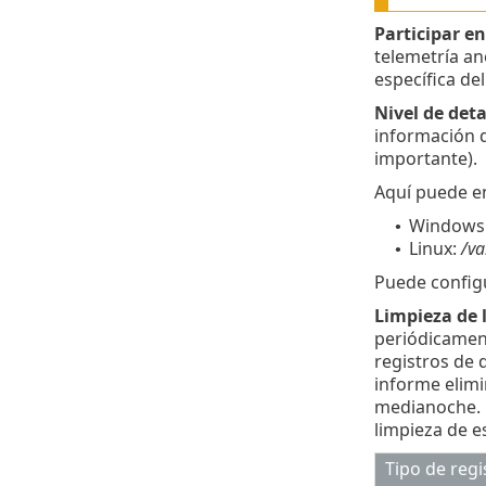
Participar e
telemetría an
específica de
Nivel de deta
información q
importante).
Aquí puede en
Windows
•
Linux:
/va
•
Puede config
Limpieza de 
periódicament
registros de d
informe elimi
medianoche. L
limpieza de es
Tipo de regi