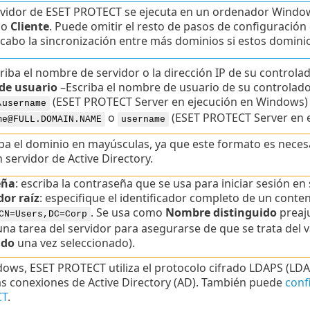
ervidor de ESET PROTECT se ejecuta en un ordenador Windo
po
Cliente
. Puede omitir el resto de pasos de configuración
a cabo la sincronización entre más dominios si estos domini
riba el nombre de servidor o la dirección IP de su controla
de usuario
–
Escriba el nombre de usuario de su controlado
(ESET PROTECT Server en ejecución en Windows)
\username
o
(ESET PROTECT Server en e
me@FULL.DOMAIN.NAME
username
ba el dominio en mayúsculas, ya que este formato es neces
 servidor de Active Directory.
eña
: escriba la contraseña que se usa para iniciar sesión e
or raíz
: especifique el identificador completo de un cont
. Se usa como
Nombre distinguido
preaj
CN=Users,DC=Corp
una tarea del servidor para asegurarse de que se trata del v
ido
una vez seleccionado).
ows, ESET PROTECT utiliza el protocolo cifrado LDAPS (LD
as conexiones de Active Directory (AD). También puede
conf
CT
.