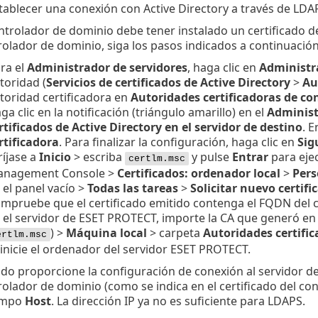
tablecer una conexión con Active Directory a través de LDAPS
ntrolador de dominio debe tener instalado un certificado d
rolador de dominio, siga los pasos indicados a continuación
ra el
Administrador de servidores
, haga clic en
Administr
toridad (
Servicios de certificados de Active Directory
>
Au
toridad certificadora en
Autoridades certificadoras de co
ga clic en la notificación (triángulo amarillo) en el
Administ
rtificados de Active Directory en el servidor de destino
. 
rtificadora
. Para finalizar la configuración, haga clic en
Sig
ríjase a
Inicio
> escriba
y pulse
Entrar
para eje
certlm.msc
nagement Console >
Certificados: ordenador local
>
Pers
 el panel vacío >
Todas las tareas
>
Solicitar nuevo certifi
mpruebe que el certificado emitido contenga el
FQDN
del 
 el servidor de ESET PROTECT, importe la CA que generó en 
) >
Máquina local
> carpeta
Autoridades certific
ertlm.msc
inicie el ordenador del servidor ESET PROTECT.
o proporcione la configuración de conexión al servidor de 
rolador de dominio (como se indica en el certificado del c
ampo
Host
. La dirección IP ya no es suficiente para LDAPS.