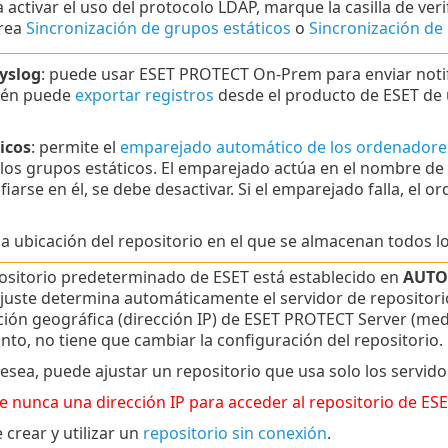
a activar el uso del protocolo LDAP, marque la casilla de ver
area
Sincronización de grupos estáticos
o
Sincronización de
Syslog
: puede usar ESET PROTECT On-Prem para enviar notif
ién puede
exportar registros
desde el producto de ESET de u
icos
: permite el
emparejado automático de los ordenadore
los grupos estáticos. El emparejado actúa en el nombre de
iarse en él, se debe desactivar. Si el emparejado falla, el 
 la ubicación del repositorio en el que se almacenan todos lo
positorio predeterminado de ESET está establecido en
AUTO
ajuste determina automáticamente el servidor de repositori
ción geográfica (dirección IP) de ESET PROTECT Server (me
nto, no tiene que cambiar la configuración del repositorio.
desea, puede ajustar un repositorio que usa solo los servid
e nunca una dirección IP para acceder al repositorio de ESE
crear y utilizar un
repositorio sin conexión
.