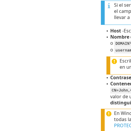
Si el s
el cam
llevar 
Host
-
Esc
•
Nombre 
•
o
DOMAIN
o
userna
Escri
en un
Contras
•
Contened
•
CN=John,
valor de 
distingu
En Wind
todas l
PROTE