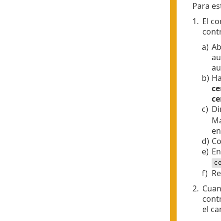
Para es
1.
El co
cont
a)
Ab
au
au
b)
Ha
ce
ce
c)
Di
Ma
en
d)
Co
e)
En
c
f)
Re
2.
Cuand
cont
el c