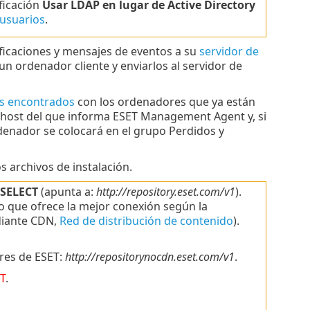
ificación
Usar LDAP en lugar de Active Directory
 usuarios
.
icaciones y mensajes de eventos a su
servidor de
n ordenador cliente y enviarlos al servidor de
s encontrados
con los ordenadores que ya están
 host del que informa ESET Management Agent y, si
ordenador se colocará en el grupo Perdidos y
s archivos de instalación.
SELECT
(apunta a:
http://repository.eset.com/v1
).
o que ofrece la mejor conexión según la
diante CDN,
Red de distribución de contenido
).
ores de ESET:
http://repositorynocdn.eset.com/v1
.
T
.