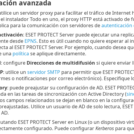
ación avanzada
utilice un servidor proxy para facilitar el tráfico de Interne
l instalador Todo en uno, el proxy HTTP está activado de 
lica para la comunicación con servidores de
autenticación 
ctivación
: ESET PROTECT Server puede ejecutar una repl
iente desde
EPNS
. Esto es útil cuando no quiere esperar al 
ecta al ESET PROTECT Server. Por ejemplo, cuando desea q
ue una
política
se aplique directamente.
N
: configure
Direcciones de multidifusión
si quiere enviar
TP
: utilice un
servidor SMTP
para permitir que ESET PROTECT 
rmes o notificaciones por correo electrónico). Especifique l
ory
: puede preajustar su configuración de AD. ESET PROTE
a en las tareas de sincronización con Active Directory (
sin
i los campos relacionados se dejan en blanco en la configur
preajustadas. Utilice un usuario de AD de solo lectura, ES
 AD.
ecutando ESET PROTECT Server en Linux (o un dispositivo vir
ectamente configurado. Puede configurar
Kerberos
para que