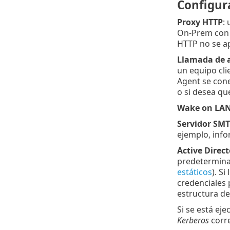
Configur
Proxy HTTP
: 
On-Prem con e
HTTP no se ap
Llamada de a
un equipo cl
Agent se con
o si desea q
Wake on LA
Servidor SM
ejemplo, info
Active Direct
predeterminad
estáticos
). S
credenciales 
estructura de
Si se está ej
Kerberos
corr