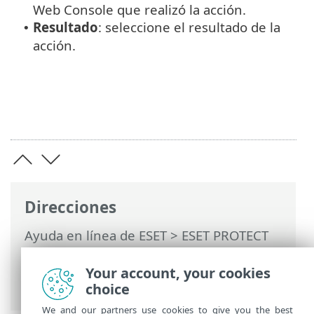
Web Console que realizó la acción.
Resultado
: seleccione el resultado de la
•
acción.
Direcciones
Ayuda en línea de ESET
>
ESET PROTECT
On-Prem
>
Utilización de ESET PROTECT
On-Prem
>
ESET PROTECT On-Prem Menú
Your account, your cookies
principal
>
Más
> Registro de auditoría
choice
We and our partners use cookies to give you the best