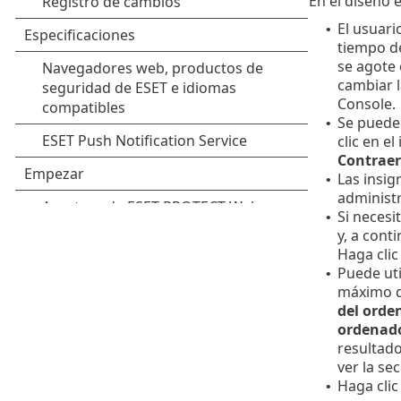
En el diseño
El usuari
•
tiempo de
se agote 
cambiar 
Console.
Se puede
•
clic en el
Contraer
Las insig
•
administ
Si necesi
•
y, a cont
Haga clic
Puede uti
•
máximo d
del orde
ordenad
resultado
ver la se
Haga clic
•