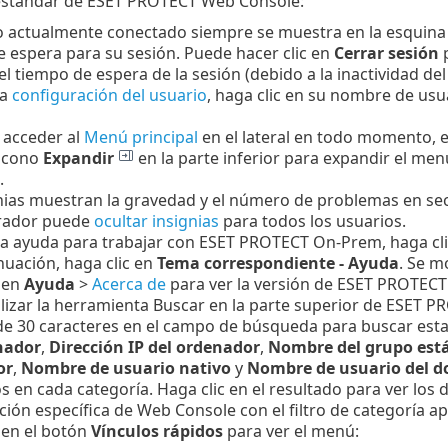
 estándar de ESET PROTECT Web Console:
o actualmente conectado siempre se muestra en la esquina s
 espera para su sesión. Puede hacer clic en
Cerrar sesión
p
el tiempo de espera de la sesión (debido a la inactividad del
la
configuración del usuario
, haga clic en su nombre de us
 acceder al
Menú principal
en el lateral en todo momento, e
 icono
Expandir
en la parte inferior para expandir el menú
.
nias muestran la gravedad y el número de problemas en secc
rador puede
ocultar insignias
para todos los usuarios.
ta ayuda para trabajar con ESET PROTECT On-Prem, haga cli
inuación, haga clic en
Tema correspondiente - Ayuda
. Se m
 en
Ayuda
>
Acerca de
para ver la versión de ESET PROTECT 
lizar la herramienta Buscar en la parte superior de ESET 
e 30 caracteres en el campo de búsqueda para buscar esta
nador
,
Dirección IP del ordenador
,
Nombre del grupo está
or
,
Nombre de usuario nativo
y
Nombre de usuario del d
s en cada categoría. Haga clic en el resultado para ver los d
cción específica de Web Console con el filtro de categoría ap
 en el botón
Vínculos rápidos
para ver el menú: