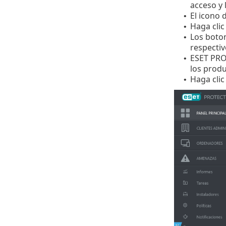
acceso y l
El icono 
•
Haga clic
•
Los boton
•
respectiv
ESET PRO
•
los prod
Haga clic
•