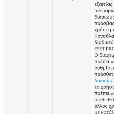
εξαιτίας
ανεπαρκ
δικαιωμ
πρόσβασ
χρήστη 
Κονσόλα
διαδικτ
ESET PR
Ο διαχει
πρέπει ν
ρυθμίσε
πρόσθετ
δικαιώμ
το χρήσ
πρέπει ν
συνδεθε
άλλος χ
με κατά