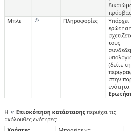
δικαιώμ
πρόσβασ
Μπλε
Πληροφορίες
Υπάρχει 
ερώτηση
σχετίζετ
τους
συνδεδε
υπολογι
(δείτε τ
περιγρα
στην πα
ενότητα
Ερωτήσε
Η
Επισκόπηση κατάστασης
περιέχει τις
ακόλουθες ενότητες:
Χρήστες
Μπορείτε να