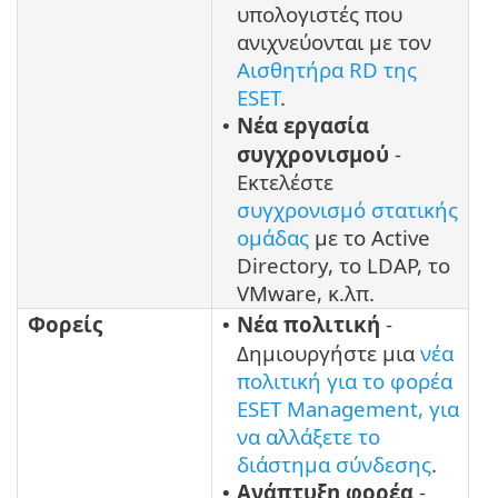
υπολογιστές που
ανιχνεύονται με τον
Αισθητήρα RD της
ESET
.
Νέα εργασία
•
συγχρονισμού
-
Εκτελέστε
συγχρονισμό στατικής
ομάδας
με το Active
Directory, το LDAP, το
VMware, κ.λπ.
Φορείς
Νέα πολιτική
-
•
Δημιουργήστε μια
νέα
πολιτική για το φορέα
ESET Management, για
να αλλάξετε το
διάστημα σύνδεσης
.
Ανάπτυξη φορέα
-
•