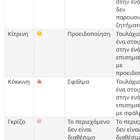
στην εν
δεν
παρουσι
ζητήματ
Κίτρινη
Προειδοποίηση
Τουλάχι
ένα στοι
στην εν
επισημαί
με
προειδο
Κόκκινη
Σφάλμα
Τουλάχι
ένα στοι
στην εν
επισημαί
με σφάλ
Γκρίζο
Το περιεχόμενο
Το περι
δεν είναι
δεν είναι
διαθέσιμο
διαθέσι