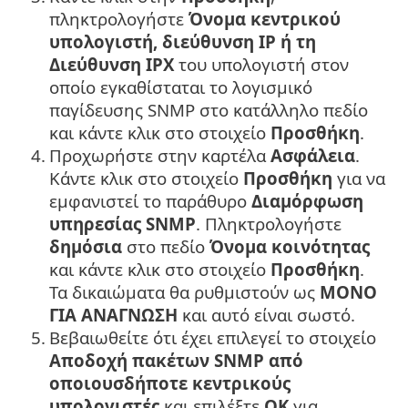
πληκτρολογήστε
Όνομα κεντρικού
υπολογιστή, διεύθυνση IP ή τη
Διεύθυνση IPX
του υπολογιστή στον
οποίο εγκαθίσταται το λογισμικό
παγίδευσης SNMP στο κατάλληλο πεδίο
και κάντε κλικ στο στοιχείο
Προσθήκη
.
4.
Προχωρήστε στην καρτέλα
Ασφάλεια
.
Κάντε κλικ στο στοιχείο
Προσθήκη
για να
εμφανιστεί το παράθυρο
Διαμόρφωση
υπηρεσίας SNMP
. Πληκτρολογήστε
δημόσια
στο πεδίο
Όνομα κοινότητας
και κάντε κλικ στο στοιχείο
Προσθήκη
.
Τα δικαιώματα θα ρυθμιστούν ως
ΜΟΝΟ
ΓΙΑ ΑΝΑΓΝΩΣΗ
και αυτό είναι σωστό.
5.
Βεβαιωθείτε ότι έχει επιλεγεί το στοιχείο
Αποδοχή πακέτων SNMP από
οποιουσδήποτε κεντρικούς
υπολογιστές
και επιλέξτε
OK
για