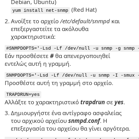
Debian, Ubuntu)
(Red Hat)
yum install net-snmp
2.
Ανοίξτε το αρχείο
/etc/default/snmpd
και
επεξεργαστείτε τα ακόλουθα
χαρακτηριστικά:
#SNMPDOPTS='-Lsd -Lf /dev/null -u snmp -g snmp 
Εάν προσθέσετε
#
θα απενεργοποιηθεί
εντελώς αυτή η γραμμή.
SNMPDOPTS='-Lsd -Lf /dev/null -u snmp -I -smux 
Προσθέστε αυτή τη γραμμή στο αρχείο.
TRAPDRUN=yes
Αλλάξτε το χαρακτηριστικό
trapdrun
σε
yes
.
3.
Δημιουργήστε ένα αντίγραφο ασφαλείας
του αρχικού αρχείου
snmpd.conf
. Η
επεξεργασία του αρχείου θα γίνει αργότερα.