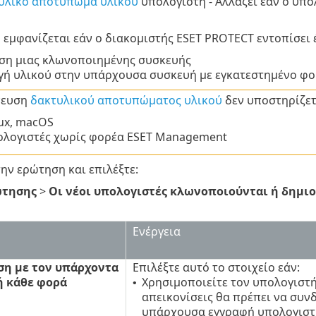
υλικό αποτύπωμα υλικού
υπολογιστή - Αλλάζει εάν ο υπο
εμφανίζεται εάν ο διακομιστής ESET PROTECT εντοπίσει 
ση μιας κλωνοποιημένης συσκευής
γή υλικού στην υπάρχουσα συσκευή με εγκατεστημένο φ
νευση
δακτυλικού αποτυπώματος υλικού
δεν υποστηρίζετ
ux, macOS
ολογιστές χωρίς φορέα ESET Management
την ερώτηση και επιλέξτε:
ώτησης
>
Οι νέοι υπολογιστές κλωνοποιούνται ή δημιο
Ενέργεια
ση με τον υπάρχοντα
Επιλέξτε αυτό το στοιχείο εάν:
ή κάθε φορά
Χρησιμοποιείτε τον υπολογιστή 
•
απεικονίσεις θα πρέπει να συνδ
υπάρχουσα εγγραφή υπολογιστ