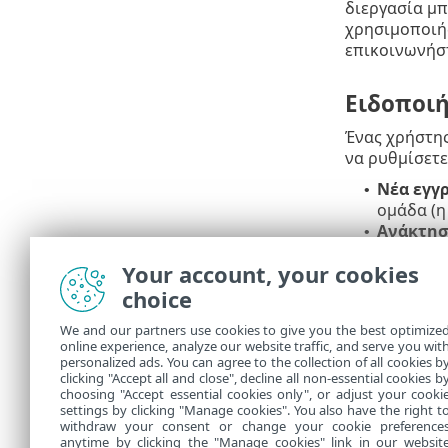
διεργασία μπ
χρησιμοποιήσ
επικοινωνήστ
Ειδοποιή
Ένας χρήστης
να ρυθμίσετε
Νέα εγγ
•
ομάδα (η
Ανάκτησ
•
το υλικό
Your account, your cookies
Ανιχνεύ
•
κλωνοποί
choice
We and our partners use cookies to give you the best optimize
Αντιμετ
online experience, analyze our website traffic, and serve you wit
personalized ads. You can agree to the collection of all cookies b
Εάν αντιμετω
clicking "Accept all and close", decline all non-essential cookies b
choosing "Accept essential cookies only", or adjust your cooki
settings by clicking "Manage cookies". You also have the right t
withdraw your consent or change your cookie preference
anytime by clicking the "Manage cookies" link in our websit