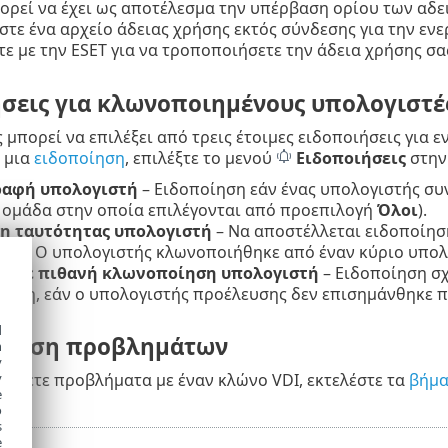
ορεί να έχει ως αποτέλεσμα την υπέρβαση ορίου των αδει
τε ένα αρχείο άδειας χρήσης εκτός σύνδεσης για την εν
ε με την ESET για να τροποποιήσετε την άδεια χρήσης σα
σεις για κλωνοποιημένους υπολογιστέ
 μπορεί να επιλέξει από τρεις έτοιμες ειδοποιήσεις για ε
 μια
ειδοποίηση
, επιλέξτε το μενού
Ειδοποιήσεις
στην
ραφή υπολογιστή
– Ειδοποίηση εάν ένας υπολογιστής συ
 ομάδα στην οποία επιλέγονται από προεπιλογή
Όλοι
).
η ταυτότητας υπολογιστή
– Να αποστέλλεται ειδοποίησ
 του. Ο υπολογιστής κλωνοποιήθηκε από έναν κύριο υπο
τηκε πιθανή κλωνοποίηση υπολογιστή
– Ειδοποίηση σχ
ηση, εάν ο υπολογιστής προέλευσης δεν επισημάνθηκε π
d
ώπιση προβλημάτων
h
y
πίζετε προβλήματα με έναν κλώνο VDI, εκτελέστε τα
βήμα
y
e
o
s
e