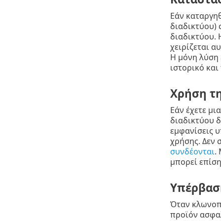
Εάν καταργηθ
διαδικτύου) 
διαδικτύου. 
χειρίζεται α
Η μόνη λύση 
ιστορικό και
Χρήση τ
Εάν έχετε μι
διαδικτύου δ
εμφανίσεις υ
χρήσης. Δεν 
συνδέονται
.
μπορεί επίση
Υπέρβασ
Όταν κλωνοπο
προϊόν ασφαλ