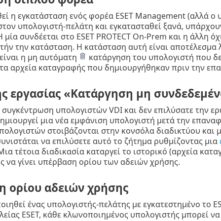
εί η εγκατάσταση ενός φορέα ESET Management (αλλά ο 
στον υπολογιστή-πελάτη και εγκατασταθεί ξανά, υπάρχου
Η μία συνδέεται στο ESET PROTECT On-Prem και η άλλη ό
υτήν την κατάσταση. Η κατάσταση αυτή είναι αποτέλεσμα
είναι η μη αυτόματη
κατάργηση του υπολογιστή που δε
 τα αρχεία καταγραφής που δημιουργήθηκαν πριν την επ
ης εργασίας «Κατάργηση μη συνδεδεμέ
α συγκέντρωση υπολογιστών VDI και δεν επιλύσατε την ε
ημιουργεί μια νέα εμφάνιση υπολογιστή μετά την επανα
πολογιστών στοιβάζονται στην κονσόλα διαδικτύου και μ
συνιστάται να επιλύσετε αυτό το ζήτημα ρυθμίζοντας μια
 Μια τέτοια διαδικασία καταργεί το ιστορικό (αρχεία κατ
ς να γίνει υπέρβαση ορίου των αδειών χρήσης.
η ορίου αδειών χρήσης
ιηθεί ένας υπολογιστής-πελάτης με εγκατεστημένο το E
είας ESET, κάθε κλωνοποιημένος υπολογιστής μπορεί να 