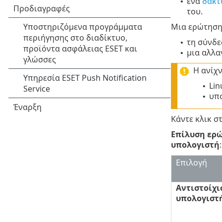
ένα
δακτ
•
του.
Μια ερώτηση 
τη σύνδε
•
μια αλλα
•
Η ανίχ
Lin
•
υπ
•
Κάντε κλικ σ
Επίλυση ερ
υπολογιστή
:
Επιλογή
Αντιστοίχι
υπολογιστ