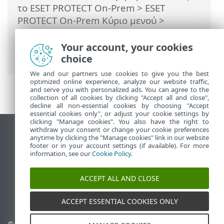
το ESET PROTECT On-Prem
>
ESET
PROTECT On-Prem Κύριο μενού
>
Περισσότερα
>
Πιστοποιητικά
>
Αρχές
έκδοσης πιστοποιητικού
> Δημιουργία
Your account, your cookies
νέας αρχής έκδοσης πιστοποιητικού
choice
We and our partners use cookies to give you the best
optimized online experience, analyze our website traffic,
and serve you with personalized ads. You can agree to the
collection of all cookies by clicking "Accept all and close",
decline all non-essential cookies by choosing "Accept
essential cookies only", or adjust your cookie settings by
clicking "Manage cookies". You also have the right to
withdraw your consent or change your cookie preferences
Προβολή ιστότοπου επιφάνειας εργασίας
anytime by clicking the "Manage cookies" link in our website
footer or in your account settings (if available). For more
End of Life
information, see our
Cookie Policy
.
Γνωσιακή βάση ESET
Ομάδα συζήτησης ESET
ACCEPT ALL AND CLOSE
ESET Status Portal
Τοπική υποστήριξη
ACCEPT ESSENTIAL COOKIES ONLY