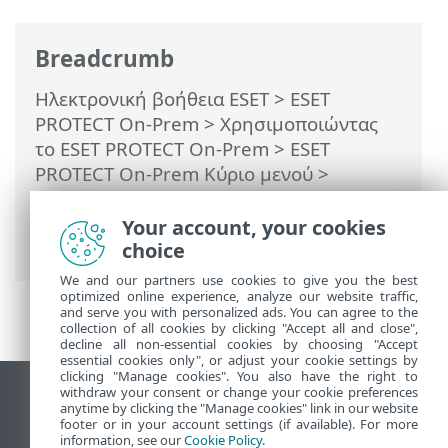
Breadcrumb
Ηλεκτρονική βοήθεια ESET
>
ESET
PROTECT On-Prem
>
Χρησιμοποιώντας
το ESET PROTECT On-Prem
>
ESET
PROTECT On-Prem Κύριο μενού
>
Περισσότερα
>
Πιστοποιητικά
>
Αρχές
έκδοσης πιστοποιητικού
> Εξαγωγή
Your account, your cookies
δημόσιου κλειδιού
choice
We and our partners use cookies to give you the best
optimized online experience, analyze our website traffic,
and serve you with personalized ads. You can agree to the
collection of all cookies by clicking "Accept all and close",
decline all non-essential cookies by choosing "Accept
essential cookies only", or adjust your cookie settings by
clicking "Manage cookies". You also have the right to
withdraw your consent or change your cookie preferences
Προβολή ιστότοπου επιφάνειας εργασίας
anytime by clicking the "Manage cookies" link in our website
footer or in your account settings (if available). For more
End of Life
information, see our
Cookie Policy
.