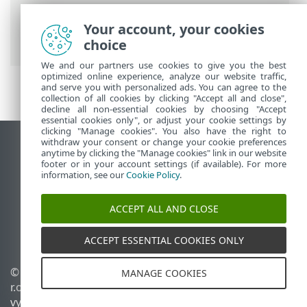
Prem
>
Další
>
Správa licence
> ESET
PROTECT Hub, ESET Business Account
Your account, your cookies
nebo ESET MSP Administrator
choice
We and our partners use cookies to give you the best
optimized online experience, analyze our website traffic,
and serve you with personalized ads. You can agree to the
collection of all cookies by clicking "Accept all and close",
decline all non-essential cookies by choosing "Accept
essential cookies only", or adjust your cookie settings by
clicking "Manage cookies". You also have the right to
withdraw your consent or change your cookie preferences
Zobrazit verzi pro počítač
anytime by clicking the "Manage cookies" link in our website
footer or in your account settings (if available). For more
End of Life
information, see our
Cookie Policy
.
ESET Databáze znalostí
ESET Forum
ACCEPT ALL AND CLOSE
ESET Status Portal
Regionální podpora
ACCEPT ESSENTIAL COOKIES ONLY
© 1992 - 2026 ESET, spol. s
Spravovat cookies
MANAGE COOKIES
r.o. - Všechna práva
Zásady používání souborů
vyhrazena.
cookies