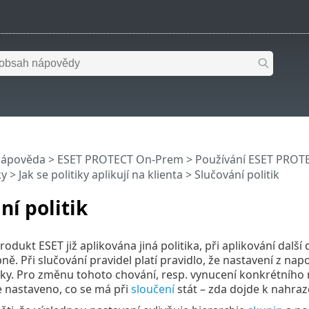
nápověda
>
ESET PROTECT On-Prem
>
Používání ESET PROT
ky
>
Jak se politiky aplikují na klienta
> Slučování politik
ní politik
odukt ESET již aplikována jiná politika, při aplikování další 
ně. Při slučování pravidel platí pravidlo, že nastavení z nap
iky. Pro změnu tohoto chování, resp. vynucení konkrétního
 nastaveno, co se má při
sloučení
stát – zda dojde k nahraz