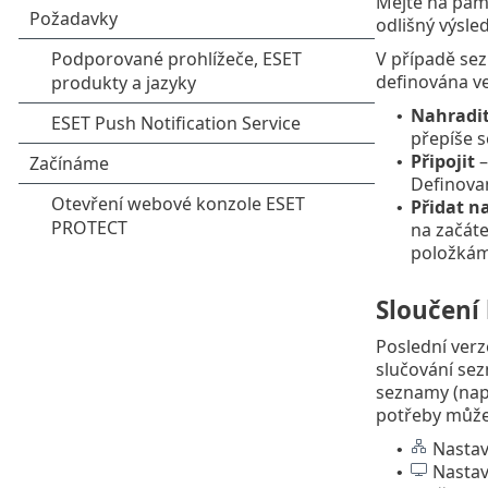
Mějte na pamě
odlišný výsle
V případě sez
definována ve
Nahradi
•
přepíše s
Připojit
–
•
Definovan
Přidat n
•
na začáte
položkám/
Sloučení
Poslední ver
slučování sez
seznamy (např
potřeby můžet
Nastave
•
Nastave
•