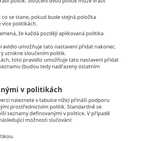
adí politik. Sloučení dvou politik může vrátit
t co se stane, pokud bude stejná položka
více politikách.
Znamená, že každá později aplikovaná politika
 pravidlo umožňuje tato nastavení přidat nakonec.
ý vznikne sloučením politik.
ikách, toto pravidlo umožňuje tato nastavení přidat
ek seznamu (budou tedy nadřazeny ostatním
nými v politikách
zí naleznete v tabulce níže) přináší podporu
ými prostřednictvím politik. Standardně se
íší seznamy definovanými v politice. V případě
ásledující možnosti slučování:
tikou.