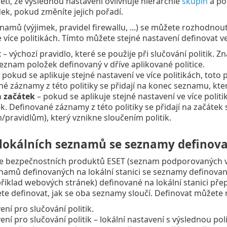
ti, že výslednou nastavení ovlivňuje hierarchie
skupin
a poř
dek, pokud změníte jejich pořadí.
namů (výjimek, pravidel firewallu, ...) se můžete rozhodnou
 více politikách. Tímto můžete stejné nastavení definovat ve 
t
– výchozí pravidlo, které se použije při slučování politik. 
eznam položek definovaný v dříve aplikované politice.
 pokud se aplikuje stejné nastavení ve více politikách, toto
é záznamy z této politiky se přidají na konec seznamu, kter
a začátek
– pokud se aplikuje stejné nastavení ve více polit
k. Definované záznamy z této politiky se přidají na začát
pravidlům), který vznikne sloučením politik.
 lokálních seznamů se seznamy definova
ze bezpečnostních produktů ESET (seznam podporovaných ver
namů definovaných na lokální stanici se seznamy definovan
íklad webových stránek) definované na lokální stanici přep
e definovat, jak se oba seznamy sloučí. Definovat můžete n
ní pro slučování politik.
ní pro slučování politik – lokální nastavení s výslednou poli