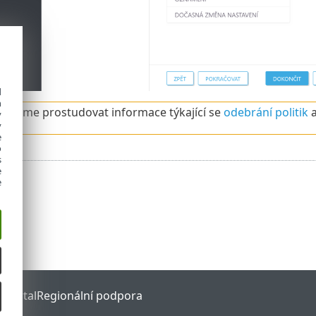
d
h
ujeme prostudovat informace týkající se
odebrání politik
a
y
y
e
o
s
e
e
 Portal
Regionální podpora