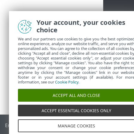
Your account, your cookies
choice
We and our partners use cookies to give you the best optimize
online experience, analyze our website traffic, and serve you wit
Doporuč
personalized ads. You can agree to the collection of all cookies b
clicking "Accept all and close", decline all non-essential cookies b
choosing "Accept essential cookies only", or adjust your cooki
settings by clicking "Manage cookies". You also have the right t
withdraw your consent or change your cookie preference
anytime by clicking the "Manage cookies" link in our websit
footer or in your account settings (if available). For mor
information, see our
Cookie Policy
.
ACCEPT ALL AND CLOSE
ACCEPT ESSENTIAL COOKIES ONLY
End of Life
ESET Databáze znalostí
ESET Forum
ESET Status
MANAGE COOKIES