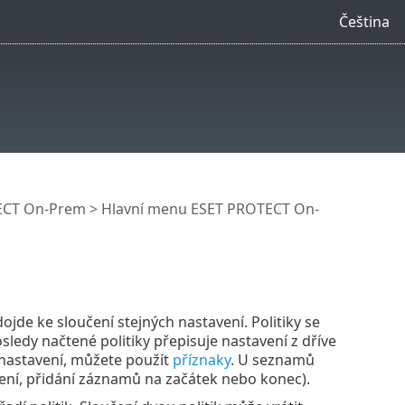
Čeština
ECT On-Prem
>
Hlavní menu ESET PROTECT On-
dojde ke sloučení stejných nastavení. Politiky se
osledy načtené politiky přepisuje nastavení z dříve
 nastavení, můžete použít
příznaky
. U seznamů
ení, přidání záznamů na začátek nebo konec).