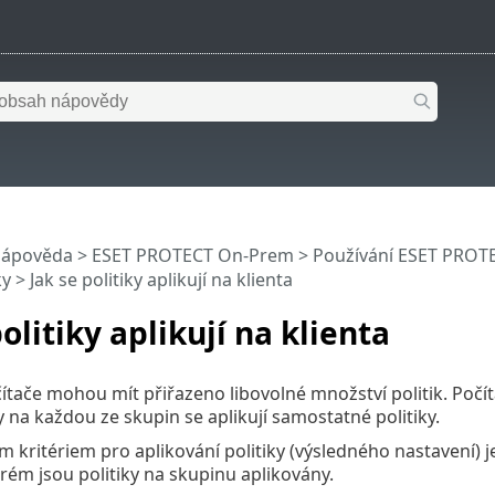
nápověda
>
ESET PROTECT On-Prem
>
Používání ESET PROT
ky
> Jak se politiky aplikují na klienta
politiky aplikují na klienta
ítače mohou mít přiřazeno libovolné množství politik. Poč
y na každou ze skupin se aplikují samostatné politiky.
ím kritériem pro aplikování politiky (výsledného nastavení) j
erém jsou politiky na skupinu aplikovány.