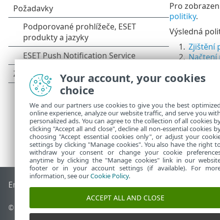
Pro zobrazení
politiky
.
Výsledná polit
1.
Zjištění
2.
Načtení 
3.
Sloučení
Your account, your cookies
choice
We and our partners use cookies to give you the best optimize
online experience, analyze our website traffic, and serve you wit
personalized ads. You can agree to the collection of all cookies b
clicking "Accept all and close", decline all non-essential cookies b
choosing "Accept essential cookies only", or adjust your cooki
settings by clicking "Manage cookies". You also have the right t
withdraw your consent or change your cookie preference
anytime by clicking the "Manage cookies" link in our websit
footer or in your account settings (if available). For mor
information, see our
Cookie Policy
.
End of Life
ESET Databáze znalostí
ESET Forum
ESET Status
ACCEPT ALL AND CLOSE
© 1992 - 2026 ESET, spol. s r.o. - Všechna práva vyhrazena.