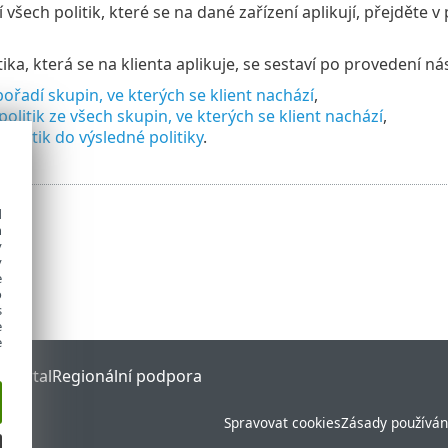
 všech politik, které se na dané zařízení aplikují, přejděte
ika, která se na klienta aplikuje, se sestaví po provedení ná
 pořadí skupin, ve kterých se klient nachází
,
politik ze všech skupin, ve kterých se klient nachází
,
 politik do výsledné politiky
.
d
h
y
y
e
o
s
e
e
 Portal
Regionální podpora
Spravovat cookies
Zásady používán