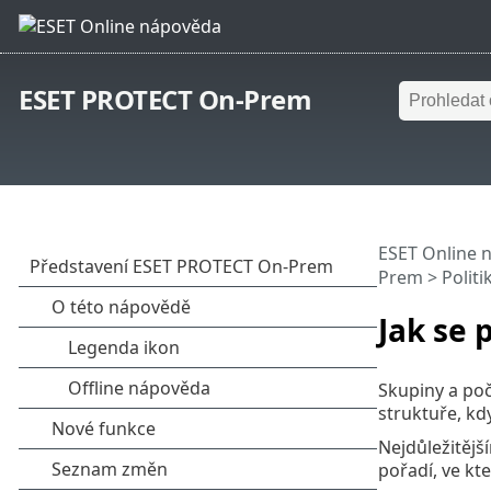
ESET PROTECT On-Prem
ESET Online 
Prem
>
Politi
Jak se 
Skupiny a poč
struktuře, kd
Nejdůležitějš
pořadí, ve kt