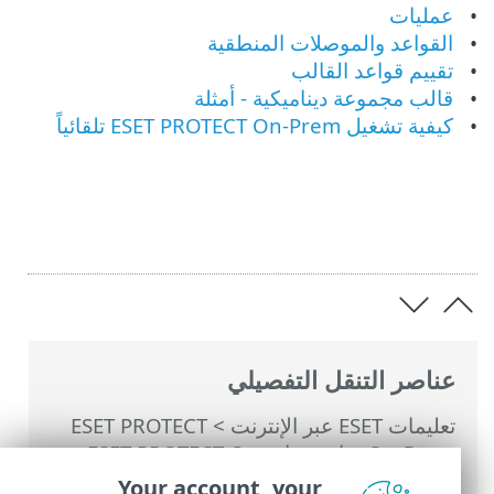
عمليات
القواعد والموصلات المنطقية
تقييم قواعد القالب
قالب مجموعة ديناميكية - أمثلة
كيفية تشغيل ESET PROTECT On-Prem تلقائياً
عناصر التنقل التفصيلي
تعليمات ESET عبر الإنترنت
>
ESET PROTECT
On-Prem
>
استخدام ‎ESET PROTECT On-
Prem
>
القائمة الرئيسية ESET PROTECT On-
Your account, your