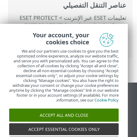
عناصر التنقل التفصيلي
تعليمات ESET عبر الإنترنت
>
ESET PROTECT
On-Prem
>
استخدام ‎ESET PROTECT On-
Prem
>
القائمة الرئيسية ESET PROTECT On-
Your account, your
Prem
>
المزيد
>
قوالب المجموعة الديناميكية
cookies choice
>
قواعد قالب مجموعة ديناميكية
> عمليات
We and our partners use cookies to give you the best
optimized online experience, analyze our website traffic,
and serve you with personalized ads. You can agree to the
collection of all cookies by clicking "Accept all and close",
decline all non-essential cookies by choosing "Accept
essential cookies only", or adjust your cookie settings by
clicking "Manage cookies". You also have the right to
withdraw your consent or change your cookie preferences
anytime by clicking the "Manage cookies" link in our website
عرض موقع سطح المكتب
footer or in your account settings (if available). For more
.
information, see our
Cookie Policy
End of Life
قاعدة معارف ESET
ACCEPT ALL AND CLOSE
منتدى ESET
ESET Status Portal
ACCEPT ESSENTIAL COOKIES ONLY
الدعم الإقليمي