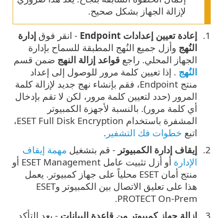
لإزالة الجهاز بشكل صحيح.
إعادة تعيين إعدادات Endpoint
- انقر فوق
إدارة
النُهج
وأزل جميع النُهج المطبقة للسماح بإدارة
الجهاز المحلي. راجع
قواعد إزالة النهج
ضمن قسم
النُهج
. إذا تعيين كلمة مرور للوصول إلى إعداد
منتج Endpoint، فقم بإنشاء نهج جديد لإزالة كلمة
المرور (حدد لتعيين كلمة مرور، لكن لا تقم بإدخال
أي كلمة مرور). بالنسبة لأجهزة الكمبيوتر
المشفرة باستخدام ESET Full Disk Encryption،
اتبع
خطوات فك التشفير
.
إيقاف إدارة الكمبيوتر
- قم بتشغيل
مهمة إيقاف
الإدارة
أو أزل تثبيت عامل ESET Management أو
منتج أمان ESET محلياً على جهاز كمبيوتر. يعمل
هذا على تعليق الاتصال بين الكمبيوتر وESET
PROTECT On-Prem.
إزالة جهاز كمبيوتر من قاعدة البيانات
- بعد التأكد