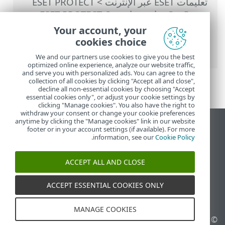
تعليمات ESET عبر الإنترنت
>
ESET PROTECT
On-Prem
>
استخدام ‎ESET PROTECT On-
Prem
>
القائمة الرئيسية ESET PROTECT On-
Your account, your
Prem
>
أجهزة الكمبيوتر
> إزالة الكمبيوتر من
cookies choice
الإدارة
We and our partners use cookies to give you the best
optimized online experience, analyze our website traffic,
and serve you with personalized ads. You can agree to the
collection of all cookies by clicking "Accept all and close",
decline all non-essential cookies by choosing "Accept
essential cookies only", or adjust your cookie settings by
clicking "Manage cookies". You also have the right to
withdraw your consent or change your cookie preferences
anytime by clicking the "Manage cookies" link in our website
عرض موقع سطح المكتب
footer or in your account settings (if available). For more
.
information, see our
Cookie Policy
End of Life
قاعدة معارف ESET
ACCEPT ALL AND CLOSE
منتدى ESET
ESET Status Portal
ACCEPT ESSENTIAL COOKIES ONLY
الدعم الإقليمي
MANAGE COOKIES
© 1992 - 2026 ESET, spol. s
إدارة ملفات تعريف الارتباط