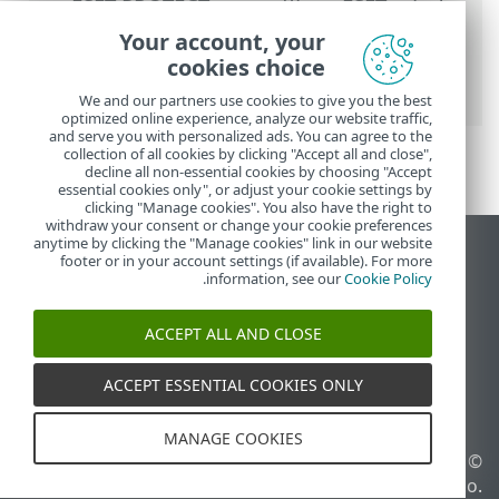
تعليمات ESET عبر الإنترنت
>
ESET PROTECT
On-Prem
>
استخدام ‎ESET PROTECT On-
Your account, your
Prem
>
القائمة الرئيسية ESET PROTECT On-
cookies choice
Prem
>
أجهزة الكمبيوتر
> المجموعات
We and our partners use cookies to give you the best
optimized online experience, analyze our website traffic,
and serve you with personalized ads. You can agree to the
collection of all cookies by clicking "Accept all and close",
decline all non-essential cookies by choosing "Accept
essential cookies only", or adjust your cookie settings by
clicking "Manage cookies". You also have the right to
withdraw your consent or change your cookie preferences
anytime by clicking the "Manage cookies" link in our website
عرض موقع سطح المكتب
footer or in your account settings (if available). For more
.
information, see our
Cookie Policy
End of Life
قاعدة معارف ESET
ACCEPT ALL AND CLOSE
منتدى ESET
ESET Status Portal
ACCEPT ESSENTIAL COOKIES ONLY
الدعم الإقليمي
MANAGE COOKIES
© 1992 - 2026 ESET, spol. s
إدارة ملفات تعريف الارتباط
r.o.‎ - جميع الحقوق محفوظة.
سياسة ملفات تعريف الارتباط