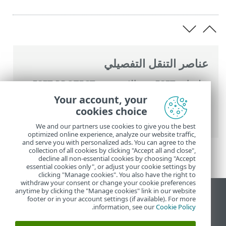
عناصر التنقل التفصيلي
تعليمات ESET عبر الإنترنت
>
ESET PROTECT
On-Prem
>
استخدام ‎ESET PROTECT On-
Your account, your
Prem
>
موفرات ESET PROTECT On-Prem
cookies choice
للخدمات المدارة
> مستخدمو MSP
We and our partners use cookies to give you the best
optimized online experience, analyze our website traffic,
and serve you with personalized ads. You can agree to the
collection of all cookies by clicking "Accept all and close",
decline all non-essential cookies by choosing "Accept
essential cookies only", or adjust your cookie settings by
clicking "Manage cookies". You also have the right to
withdraw your consent or change your cookie preferences
anytime by clicking the "Manage cookies" link in our website
عرض موقع سطح المكتب
footer or in your account settings (if available). For more
.
information, see our
Cookie Policy
End of Life
قاعدة معارف ESET