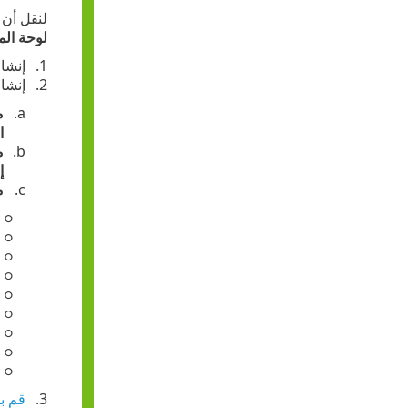
لنقل أن
لوحة المع
إنشا
إنشا
م
ا
م
إ
م
قم ب