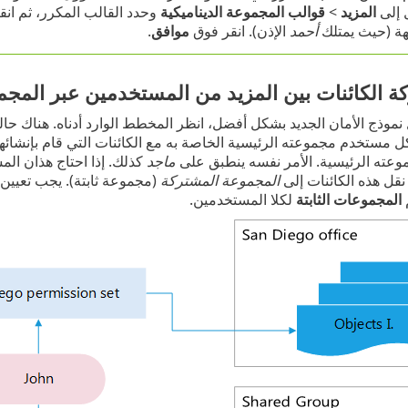
 إلى
المزيد
>
قوالب المجموعة الديناميكية
وحدد القالب المكرر، ثم ان
هة (حيث يمتلك
أحمد
الإذن). انقر فوق ‎
موافق
.
ة الكائنات بين المزيد من المستخدمين عبر المج
نموذج الأمان الجديد بشكل أفضل، انظر المخطط الوارد أدناه. هناك ح
 مستخدم مجموعته الرئيسية الخاصة به مع الكائنات التي قام بإنشائه
عته الرئيسية. الأمر نفسه ينطبق على
ماجد
كذلك. إذا احتاج هذان ال
نقل هذه الكائنات إلى
المجموعة المشتركة
(مجموعة ثابتة). يجب تعيين
المجموعات الثابتة
لكلا المستخدمين.