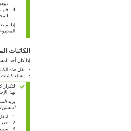
دييغ
قم بإ
للمج
إذا تم ت
المجموعة
الكائنات ال
إذا كان أحد المس
نقل هذه الكائ
إنشاء كائنات 
لتكرار ك
بهذا الإجر
يريد
الم
المسؤول
انتقل
حدد
سيتم