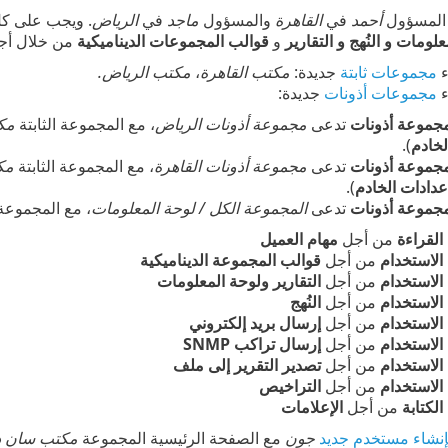
 المسؤول
أحمد
في
القاهرة
والمسؤول
ماجد
في
الرياض
. ويجب على كل 
لومات و النُهج و التقارير
و
قوالب المجموعات الديناميكية
من خلال أج
ء
مجموعات ثابتة
جديدة:
مكتب القاهرة
،
مكتب الرياض.
ء
مجموعات أذونات
جديدة:
جموعة أذونات
تدعى
مجموعة أذونات الرياض
، مع المجموعة الثابتة
مك
لخادم
).
جموعة أذونات
تدعى
مجموعة أذونات القاهرة
، مع المجموعة الثابتة
مك
عدادات الخادم
).
جموعة أذونات
تدعى
المجموعة الكل / لوحة المعلومات
، مع المجموعة 
القراءة
من أجل
مهام العميل
الاستخدام
من أجل
قوالب المجموعة الديناميكية
الاستخدام
من أجل
التقارير ولوحة المعلومات
الاستخدام
من أجل
النُهج
الاستخدام
من أجل
إرسال بريد إلكتروني
الاستخدام
من أجل
إرسال تراكب SNMP
الاستخدام
من أجل
تصدير التقرير إلى ملف
الاستخدام
من أجل
التراخيص
الكتابة
من أجل
الإعلامات
إنشاء مستخدم جديد
جون
مع الصفحة الرئيسية المجموعة
مكتب سان دي