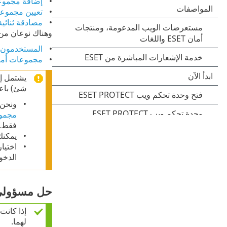
إضافة مجموعة
تعيين مجموعة
مصادقة ثنائية
وهناك نوعان من
المستخدمون ا
مجموعات أمان 
يشتمل إعداد PROTECT On-Prem
شئ) باعت
ونحن 
مجموع
فقط.
يمكنك
اختيار
الدخول إلى
حل مسؤولي 
إذا كانت
لهما.