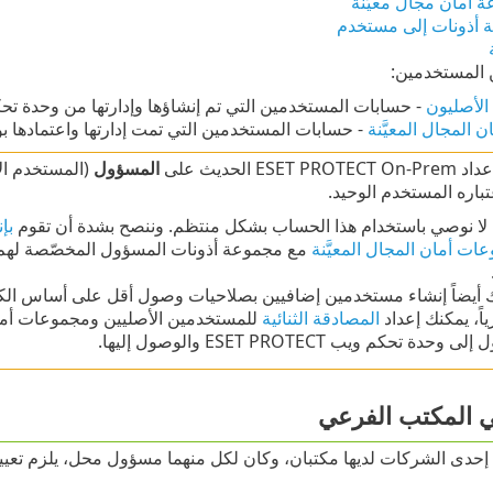
 أمان مجال معيَّنة
 أذونات إلى مستخدم
 المستخدمين:
لأصليون
- حسابات المستخدمين التي تم إنشاؤها وإدارتها من وحدة تحكم ويب TECT
المجال المعيَّنة
- حسابات المستخدمين التي تمت إدارتها واعتمادها بواسطة Directory
ESET  الحديث على
المسؤول
(المستخدم ال
باره المستخدم الوحيد.
لا نوصي باستخدام هذا الحساب بشكل منتظم. وننصح بشدة أن تقوم
بإ
ات أمان المجال المعيَّنة
مع مجموعة أذونات المسؤول المخصّصة لهم.
 أيضاً إنشاء مستخدمين إضافيين بصلاحيات وصول أقل على أساس الكف
ياً، يمكنك إعداد
المصادقة الثنائية
للمستخدمين الأصليين ومجموعات أمان ا
 وحدة تحكم ويب ESET PROTECT والوصول إليها.
المكتب الفرعي
 إحدى الشركات لديها مكتبان، وكان لكل منهما مسؤول محل، يلزم ت