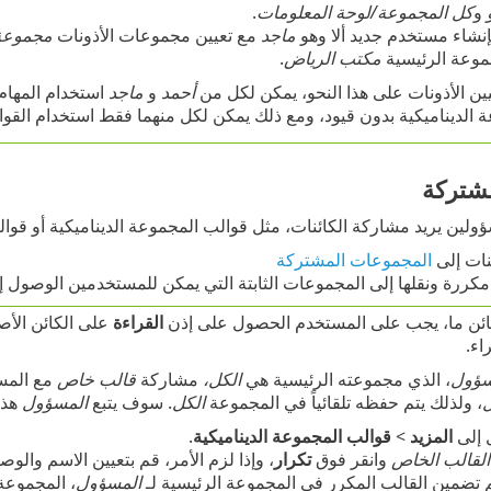
و
و
كل المجموعة/لوحة المعلومات
.
نشاء مستخدم جديد ألا وهو
ماجد
مع تعيين مجموعات الأذونات
مجموعة 
موعة الرئيسية
مكتب الرياض
.
عيين الأذونات على هذا النحو، يمكن لكل من
أحمد
و
ماجد
استخدام المهام 
 الديناميكية بدون قيود، ومع ذلك يمكن لكل منهما فقط استخدام القو
مشتركة
ؤولين يريد مشاركة الكائنات، مثل قوالب المجموعة الديناميكية أو قوالب ا
نات إلى
المجموعات المشتركة
مكررة ونقلها إلى المجموعات الثابتة التي يمكن للمستخدمين الوصول إليها
ائن ما، يجب على المستخدم الحصول على إذن
القراءة
على الكائن الأ
اء.
سؤول
، الذي مجموعته الرئيسية هي
الكل،
مشاركة
قالب خاص
مع المس
، ولذلك يتم حفظه تلقائياً في المجموعة
الكل
. سوف يتبع
المسؤول
هذه
 إلى
المزيد
>
قوالب المجموعة الديناميكية
.
القالب الخاص
وانقر فوق
تكرار
، وإذا لزم الأمر، قم بتعيين الاسم والو
 تضمين القالب المكرر في المجموعة الرئيسية لـ
المسؤول
، المجموعة