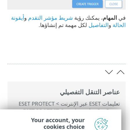
في
المهام
، يمكنك رؤية
شريط مؤشر التقدم
و
أيقونة
الحالة
و
التفاصيل
لكل مهمة تم إنشاؤها.
عناصر التنقل التفصيلي
تعليمات ESET عبر الإنترنت
>
ESET PROTECT
On-Prem
>
استخدام ‎ESET PROTECT On-
Prem
>
القائمة الرئيسية ESET PROTECT On-
Your account, your
Prem
>
المهام
>
مهام العميل
> تنظيف ذاكرة
cookies choice