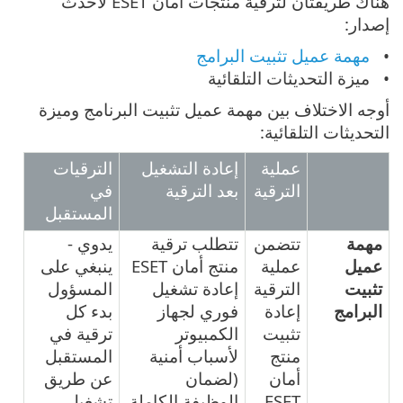
هناك طريقتان لترقية منتجات أمان ESET لأحدث
إصدار:
مهمة عميل تثبيت البرامج
ميزة التحديثات التلقائية
أوجه الاختلاف بين مهمة عميل تثبيت البرنامج وميزة
التحديثات التلقائية:
عملية
إعادة التشغيل
الترقيات
الترقية
بعد الترقية
في
المستقبل
مهمة
تتضمن
تتطلب ترقية
يدوي -
عميل
عملية
منتج أمان ESET
ينبغي على
تثبيت
الترقية
إعادة تشغيل
المسؤول
البرامج
إعادة
فوري لجهاز
بدء كل
تثبيت
الكمبيوتر
ترقية في
منتج
لأسباب أمنية
المستقبل
أمان
(لضمان
عن طريق
ESET.
الوظيفة الكاملة
تشغيل