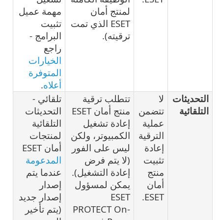
لمنتج أمان
مهمة عميل
ESET الذي تمت
تثبيت
ترقيته).
البرامج -
راجع
الخيارات
المتوفرة
أعلاه
.
التحديثات
لا
تتطلب ترقية
تلقائي -
التلقائية
تتضمن
منتج أمان ESET
التحديثات
عملية
إعادة تشغيل
التلقائية
الترقية
الكمبيوتر، ولكن
لمنتجات
إعادة
ليس على الفور
أمان ESET
تثبيت
(لا يتم فرض
المدعومة
منتج
إعادة التشغيل).
عندما يتم
أمان
يمكن لمسؤول
إصدار
ESET.
ESET
إصدار جديد
PROTECT On-
(يتم تأخير