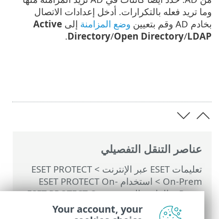
وما تريد فعله بالتكرارات. أدخل إعدادات الاتصال
بخادم AD وقم بتعيين
وضع المزامنة
إلى
Active
.
Directory
/
Open Directory
/
LDAP
عناصر التنقل التفصيلي
تعليمات ESET عبر الإنترنت
>
ESET PROTECT
On-Prem
>
استخدام ‎ESET PROTECT On-
Prem
>
القائمة الرئيسية ESET PROTECT On-
Prem
>
أجهزة الكمبيوتر
>
المجموعات
>
Your account, your
المجموعات الثابتة
> استيراد أجهزة عميلة من