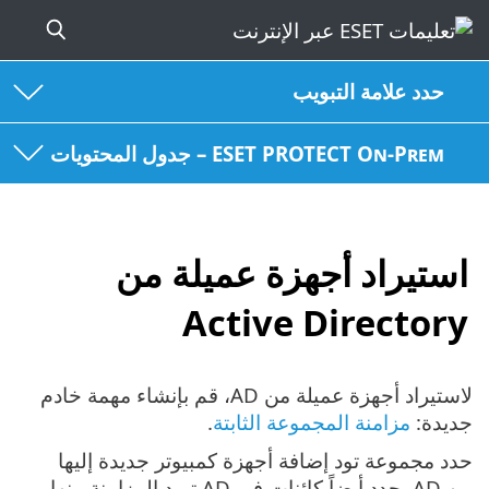
حدد علامة التبويب
ESET PROTECT On-Prem – جدول المحتويات
استيراد أجهزة عميلة من
Active Directory
لاستيراد أجهزة عميلة من AD، قم بإنشاء مهمة خادم
جديدة:
مزامنة المجموعة الثابتة
.
حدد مجموعة تود إضافة أجهزة كمبيوتر جديدة إليها
من AD. حدد أيضاً كائنات في AD تريد المزامنة منها