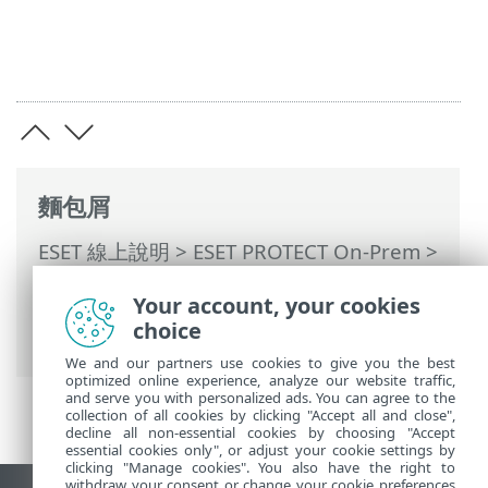
麵包屑
ESET 線上說明
>
ESET PROTECT On-Prem
>
使用 ESET PROTECT On-Prem
>
ESET
Your account, your cookies
PROTECT On-Prem 主功能表
>
偵測
> 偵測
choice
預覽 (側邊面板)
We and our partners use cookies to give you the best
optimized online experience, analyze our website traffic,
and serve you with personalized ads. You can agree to the
collection of all cookies by clicking "Accept all and close",
decline all non-essential cookies by choosing "Accept
essential cookies only", or adjust your cookie settings by
clicking "Manage cookies". You also have the right to
withdraw your consent or change your cookie preferences