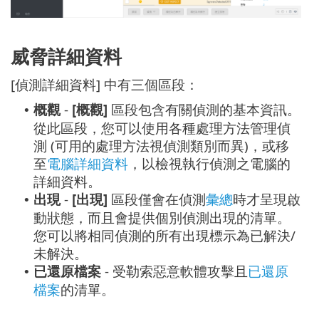
威脅詳細資料
[偵測詳細資料] 中有三個區段：
概觀
-
[概觀]
區段包含有關偵測的基本資訊。
•
從此區段，您可以使用各種處理方法管理偵
測 (可用的處理方法視偵測類別而異)，或移
至
電腦詳細資料
，以檢視執行偵測之電腦的
詳細資料。
出現
-
[出現]
區段僅會在偵測
彙總
時才呈現啟
•
動狀態，而且會提供個別偵測出現的清單。
您可以將相同偵測的所有出現標示為已解決/
未解決。
已還原檔案
- 受勒索惡意軟體攻擊且
已還原
•
檔案
的清單。