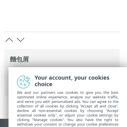
麵包屑
ESET 線上說明
>
ESET PROTECT On-Prem
>
Your account, your cookies
使用 ESET PROTECT On-Prem
> ESET
choice
PROTECT On-Prem 主功能表
We and our partners use cookies to give you the best
optimized online experience, analyze our website traffic,
and serve you with personalized ads. You can agree to the
collection of all cookies by clicking "Accept all and close",
decline all non-essential cookies by choosing "Accept
essential cookies only", or adjust your cookie settings by
clicking "Manage cookies". You also have the right to
withdraw your consent or change your cookie preferences