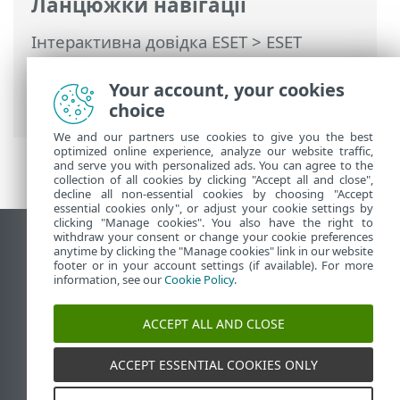
Ланцюжки навігації
Інтерактивна довідка ESET
>
ESET
PROTECT On-Prem
>
Використання ESET
PROTECT On-Prem
>
ESET PROTECT On-
Your account, your cookies
Prem Головне меню
> Завдання
choice
We and our partners use cookies to give you the best
optimized online experience, analyze our website traffic,
and serve you with personalized ads. You can agree to the
collection of all cookies by clicking "Accept all and close",
decline all non-essential cookies by choosing "Accept
essential cookies only", or adjust your cookie settings by
clicking "Manage cookies". You also have the right to
withdraw your consent or change your cookie preferences
Переглянути повну версію
anytime by clicking the "Manage cookies" link in our website
footer or in your account settings (if available). For more
End of Life
information, see our
Cookie Policy
.
База знань ESET
Форум ESET
ACCEPT ALL AND CLOSE
ESET Status Portal
Регіональна підтримка
ACCEPT ESSENTIAL COOKIES ONLY