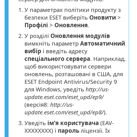
1.
У параметрах політики продукту з
безпеки ESET виберіть
Оновити
>
Профілі
>
Оновлення
.
2.
У розділі
Оновлення модулів
вимкніть параметр
Автоматичний
вибір
і введіть адресу
спеціального сервера
. Наприклад,
щоб використовувати сервери
оновлень, розташовані в США, для
ESET Endpoint Antivirus/Security 9
для Windows, уведіть
http://us-
update.eset.com/eset_upd/ep9/
(версія8:
http://us-
update.eset.com/eset_upd/ep8/
).
3.
Уведіть
ім’я користувача
(EAV-
XXXXXXXX) і
пароль
ліцензії. Їх