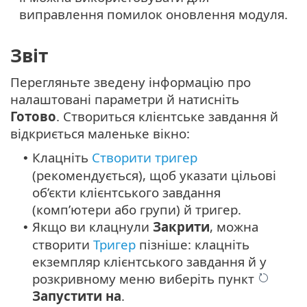
виправлення помилок оновлення модуля.
Звіт
Перегляньте зведену інформацію про
налаштовані параметри й натисніть
Готово
. Створиться клієнтське завдання й
відкриється маленьке вікно:
Клацніть
Створити тригер
•
(рекомендується), щоб указати цільові
об’єкти клієнтського завдання
(комп’ютери або групи) й тригер.
Якщо ви клацнули
Закрити
, можна
•
створити
Тригер
пізніше: клацніть
екземпляр клієнтського завдання й у
розкривному меню виберіть пункт
Запустити на
.