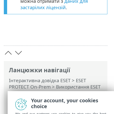
можна отримати з
даних для
застарілих ліцензій
.
Ланцюжки навігації
Інтерактивна довідка ESET
>
ESET
PROTECT On-Prem
>
Використання ESET
PROTECT On-Prem
>
ESET PROTECT On-
Prem Головне меню
>
Завдання
>
Your account, your cookies
Завдання клієнта
> Оновити модулі
choice
We and our partners use cookies to give you the best