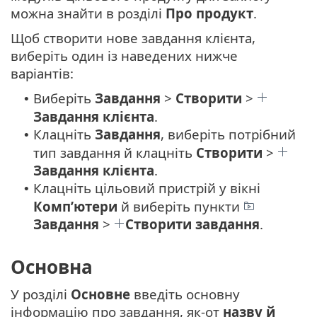
можна знайти в розділі
Про продукт
.
Щоб створити нове завдання клієнта,
виберіть один із наведених нижче
варіантів:
Виберіть
Завдання
>
Створити
>
•
Завдання клієнта
.
Клацніть
Завдання
, виберіть потрібний
•
тип завдання й клацніть
Створити
>
Завдання клієнта
.
Клацніть цільовий пристрій у вікні
•
Комп’ютери
й виберіть пункти
Завдання
>
Створити завдання
.
Основна
У розділі
Основне
введіть основну
інформацію про завдання, як-от
назву й