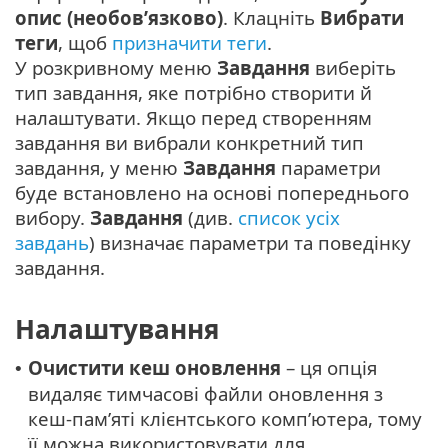
опис (необов’язково)
. Клацніть
Вибрати
теги
, щоб
призначити теги
.
У розкривному меню
Завдання
виберіть
тип завдання, яке потрібно створити й
налаштувати. Якщо перед створенням
завдання ви вибрали конкретний тип
завдання, у меню
Завдання
параметри
буде встановлено на основі попереднього
вибору.
Завдання
(див.
список усіх
завдань
) визначає параметри та поведінку
завдання.
Налаштування
Очистити кеш оновлення
– ця опція
•
видаляє тимчасові файли оновлення з
кеш-пам’яті клієнтського комп’ютера, тому
її можна використовувати для