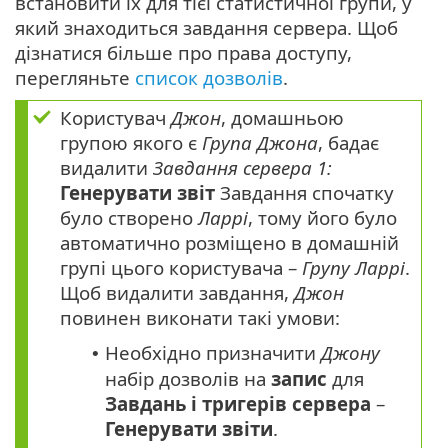
встановити їх для тієї статистичної групи, у
який знаходиться завдання сервера. Щоб
дізнатися більше про права доступу,
перегляньте
список дозволів
.
Користувач
Джон
, домашньою
групою якого є
Група Джона
, бадає
видалити
Завдання сервера 1:
Генерувати звіт
Завдання спочатку
було створено
Ларрі
, тому його було
автоматично розміщено в домашній
групі цього користувача –
Групу Ларрі
.
Щоб видалити завдання,
Джон
повинен виконати такі умови:
Необхідно призначити
Джону
•
набір дозволів на
запис
для
Завдань і тригерів сервера
–
Генерувати звіти
.