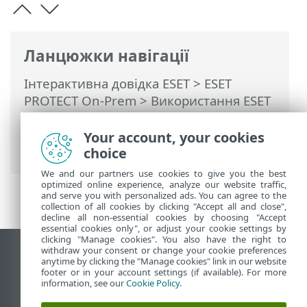
Ланцюжки навігації
Інтерактивна довідка ESET
>
ESET
PROTECT On-Prem
>
Використання ESET
PROTECT On-Prem
>
ESET PROTECT On-
Prem Головне меню
>
Завдання
>
Your account, your cookies
Завдання сервера
choice
We and our partners use cookies to give you the best
optimized online experience, analyze our website traffic,
and serve you with personalized ads. You can agree to the
collection of all cookies by clicking "Accept all and close",
decline all non-essential cookies by choosing "Accept
essential cookies only", or adjust your cookie settings by
clicking "Manage cookies". You also have the right to
withdraw your consent or change your cookie preferences
Переглянути повну версію
anytime by clicking the "Manage cookies" link in our website
footer or in your account settings (if available). For more
End of Life
information, see our
Cookie Policy
.
База знань ESET