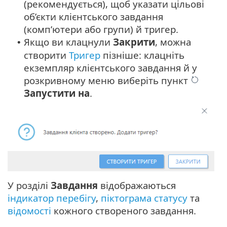
(рекомендується), щоб указати цільові
об’єкти клієнтського завдання
(комп’ютери або групи) й тригер.
Якщо ви клацнули
Закрити
, можна
•
створити
Тригер
пізніше: клацніть
екземпляр клієнтського завдання й у
розкривному меню виберіть пункт
Запустити на
.
У розділі
Завдання
відображаються
індикатор перебігу
,
піктограма статусу
та
відомості
кожного створеного завдання.