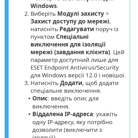
Windows
.
2.
Виберіть
Модулі захисту
>
Захист доступу до мережі
,
натисніть
Редагувати
поруч із
пунктом
Спеціальні
виключення для ізоляції
мережі (завдання клієнта)
. Цей
параметр доступний лише для
ESET Endpoint Antivirus/Security
для Windows версії 12.0 і новішої.
3.
Натисніть
Додати
, щоб додати
спеціальне виключення.
Опис
: введіть опис для
•
виключення.
Віддалена IP-адреса
: укажіть
•
одну IP-адресу, яку потрібно
дозволити (виключити з
ізоляції).