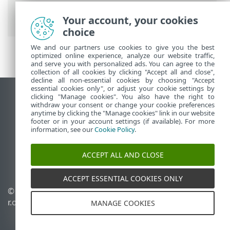
Prem Главное меню
>
Задачи
>
Клиентские задачи
> Диагностика
Your account, your cookies
choice
We and our partners use cookies to give you the best
optimized online experience, analyze our website traffic,
and serve you with personalized ads. You can agree to the
collection of all cookies by clicking "Accept all and close",
decline all non-essential cookies by choosing "Accept
essential cookies only", or adjust your cookie settings by
clicking "Manage cookies". You also have the right to
Использовать сайт для ПК
withdraw your consent or change your cookie preferences
End of Life
anytime by clicking the "Manage cookies" link in our website
footer or in your account settings (if available). For more
База знаний ESET
information, see our
Cookie Policy
.
Форум ESET
ESET Status Portal
ACCEPT ALL AND CLOSE
Региональная поддержка
ACCEPT ESSENTIAL COOKIES ONLY
© 1992 - 2026 ESET, spol. s
Управлять файлами
r.o. - Все права защищены.
cookie
MANAGE COOKIES
Политика в отношении
файлов cookie