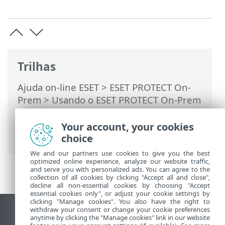
Trilhas
Ajuda on-line ESET
>
ESET PROTECT On-
Prem
>
Usando o ESET PROTECT On-Prem
>
ESET PROTECT On-Prem Menu principal
>
Tarefas
>
Tarefas de cliente
>
Instalação
Your account, your cookies
de software
> Software Safetica
choice
We and our partners use cookies to give you the best
optimized online experience, analyze our website traffic,
and serve you with personalized ads. You can agree to the
collection of all cookies by clicking "Accept all and close",
decline all non-essential cookies by choosing "Accept
essential cookies only", or adjust your cookie settings by
clicking "Manage cookies". You also have the right to
withdraw your consent or change your cookie preferences
Ver site para desktop
anytime by clicking the "Manage cookies" link in our website