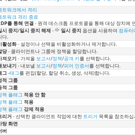
네트워크에서 격리
네트워크 격리 종료
RDP를 통해 연결
- 원격 데스크톱 프로토콜을 통해 대상 장치에 
일시 중지
/
일시 중지 해제
-
일시 중지
옵션을 사용하여
컴퓨터
니다.
비활성화
- 설정이나 선택을 비활성화하거나 제거합니다.
할당
- 클라이언트나 그룹에 정책을 할당합니다.
가져오기
- 가져올
보고서
/
정책
/
공개 키
를 선택합니다.
내보내기
- 내보낼
보고서
/
정책
/
피어 인증서
를 선택합니다.
태그
-
태그
를 편집(할당, 할당 취소, 생성, 삭제)합니다.
정적 그룹
동적 그룹
정책 플래그
적용 안 함
정책 플래그
적용
정책 플래그
강제 적용
트리거
- 선택한 클라이언트 작업에 대한
트리거
목록을 참조하십
바탕 화면
서버