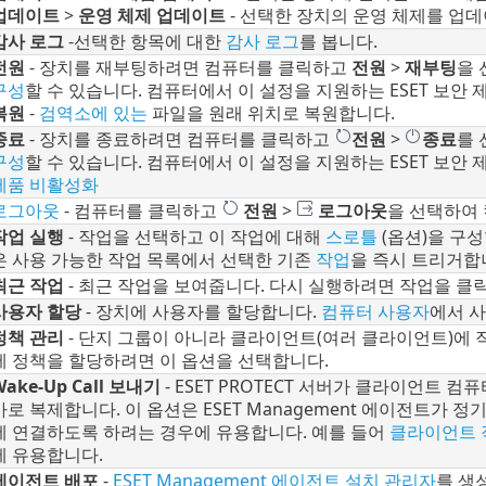
업데이트
>
운영 체제 업데이트
- 선택한 장치의 운영 체제를 업
감사 로그
-
선택한 항목에 대한
감사 로그
를 봅니다.
전원
- 장치를 재부팅하려면 컴퓨터를 클릭하고
전원
>
재부팅
을 
구성
할 수 있습니다. 컴퓨터에서 이 설정을 지원하는 ESET 보안
복원
-
검역소에 있는
파일을 원래 위치로 복원합니다.
종료
- 장치를 종료하려면 컴퓨터를 클릭하고
전원
>
종료
를 
구성
할 수 있습니다. 컴퓨터에서 이 설정을 지원하는 ESET 보안
제품 비활성화
로그아웃
- 컴퓨터를 클릭하고
전원
>
로그아웃
을 선택하여
작업 실행
- 작업을 선택하고 이 작업에 대해
스로틀
(옵션)을 구성
은 사용 가능한 작업 목록에서 선택한 기존
작업
을 즉시 트리거합
최근 작업
- 최근 작업을 보여줍니다. 다시 실행하려면 작업을 클
사용자 할당
- 장치에 사용자를 할당합니다.
컴퓨터 사용자
에서 사
정책 관리
- 단지 그룹이 아니라 클라이언트(여러 클라이언트)에 
에 정책을 할당하려면 이 옵션을 선택합니다.
Wake-Up Call 보내기
- ESET PROTECT 서버가 클라이언트 
바로 복제합니다. 이 옵션은 ESET Management 에이전트가 정기
에 연결하도록 하려는 경우에 유용합니다. 예를 들어
클라이언트 
에 유용합니다.
에이전트 배포
-
ESET Management 에이전트 설치 관리자
를 생