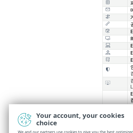
R
E
E
L
E
Your account, your cookies
choice
We and our partners use cookies to give you the best optimize