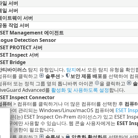
파일 서버
메일 서버
게이트웨이 서버
공동 작업 서버
ESET Management 에이전트
ogue Detection Sensor
ESET PROTECT 서버
SET Inspect 서버
SET Bridge
안티바이러스
탐지 유형입니다.
탐지
에서 모든 탐지 유형을 확인
컴퓨터를 클릭하고
솔루션
>
보안 제품 배포
를 선택하여 컴퓨
컴퓨터 또는 정적 그룹 옆의 톱니바퀴 아이콘
을 클릭하고
솔
iveGuard Advanced를
활성화 및 사용하도록 설정
합니다.
SET Inspect Connector
컴퓨터
> 컴퓨터를 클릭하거나 더 많은 컴퓨터를 선택한 후
컴퓨
클릭하여 관리되는 Windows/Linux/macOS 컴퓨터에
ESET Ins
Prem은(는) ESET Inspect On-Prem 라이선스가 있고 ESET Insp
된 경우에만 사용할 수 있습니다. 웹 콘솔 사용자에게는
ESET In
이상의 권한이 필요합니다.
컴퓨터를 클릭하고
솔루션
>
암호화 활성화
를 선택하여 선
d