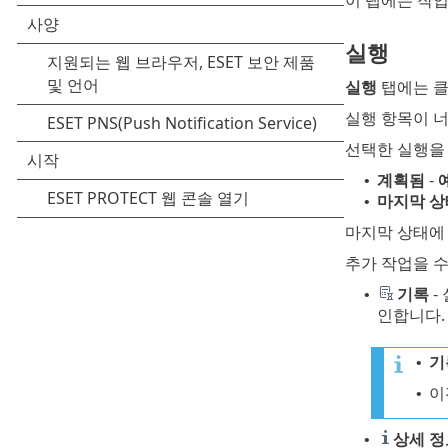
이 탭에는 작업
실행
실행
탭에는 클
실행 항목이 너
선택한 실행을
계획됨
-
•
마지막 상
•
마지막 상태에
추가 작업을 
기록
-
•
인합니다
기
•
이
•
상세 정
•