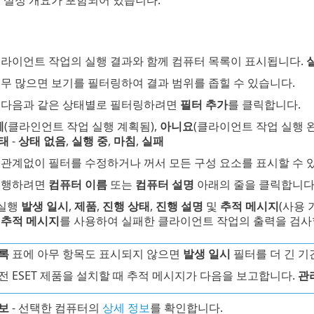
 설정 개요가 포함되어 있습니다.
라이언트 작업의 실행 결과와 함께 컴퓨터 목록이 표시됩니다.
무 많으면 보기를 필터링하여 결과 범위를 좁힐 수 있습니다.
 다음과 같은 상태별로 필터링하려면
필터 추가
를 클릭합니다.
예
(클라인언트 작업 실행 계획됨),
아니요
(클라이언트 작업 실행 완
태
-
상태 없음
,
실행 중
,
마침
,
실패
 관계없이 필터를 수정하거나 꺼서 모든 구성 요소를 표시할 수 
수행하려면
컴퓨터 이름
또는
컴퓨터 설명
아래의 줄을 클릭합니다
 실행
발생 일시
,
제품
,
진행 상태
,
진행 설명
및
추적 메시지
(사용 
.
추적 메시지
를 사용하여 실패한 클라이언트 작업의 출력을 검사
록
표에 아무 항목도 표시되지 않으면
발생 일시
필터를 더 긴 기
전 ESET 제품을 설치할 때 추적 메시지가 다음을 보고합니다.
관
보
- 선택한 컴퓨터의
상세 정보
를 확인합니다.