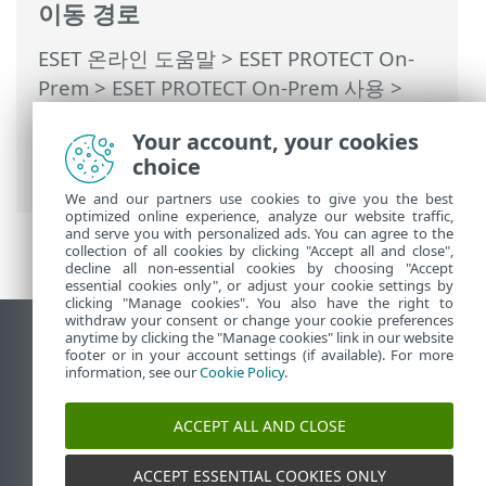
이동 경로
ESET 온라인 도움말
>
ESET PROTECT On-
Prem
>
ESET PROTECT On-Prem 사용
>
ESET PROTECT On-Prem 기본 메뉴
>
작업
Your account, your cookies
>
클라이언트 작업
> 클라이언트 작업 트리
choice
거
We and our partners use cookies to give you the best
optimized online experience, analyze our website traffic,
and serve you with personalized ads. You can agree to the
collection of all cookies by clicking "Accept all and close",
decline all non-essential cookies by choosing "Accept
essential cookies only", or adjust your cookie settings by
clicking "Manage cookies". You also have the right to
withdraw your consent or change your cookie preferences
anytime by clicking the "Manage cookies" link in our website
데스크톱 사이트 보기
footer or in your account settings (if available). For more
End of Life
information, see our
Cookie Policy
.
ESET 지식 베이스
ACCEPT ALL AND CLOSE
ESET 포럼
ESET Status Portal
ACCEPT ESSENTIAL COOKIES ONLY