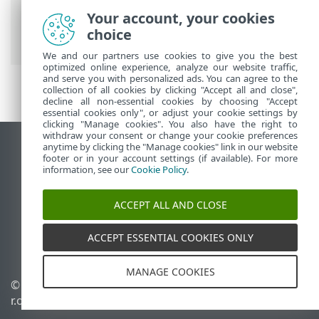
Prem
>
ESET PROTECT On-Prem 사용
>
Your account, your cookies
ESET PROTECT On-Prem 기본 메뉴
>
작업
choice
>
클라이언트 작업
> 메시지 표시
We and our partners use cookies to give you the best
optimized online experience, analyze our website traffic,
and serve you with personalized ads. You can agree to the
collection of all cookies by clicking "Accept all and close",
decline all non-essential cookies by choosing "Accept
essential cookies only", or adjust your cookie settings by
clicking "Manage cookies". You also have the right to
withdraw your consent or change your cookie preferences
anytime by clicking the "Manage cookies" link in our website
데스크톱 사이트 보기
footer or in your account settings (if available). For more
End of Life
information, see our
Cookie Policy
.
ESET 지식 베이스
ACCEPT ALL AND CLOSE
ESET 포럼
ESET Status Portal
ACCEPT ESSENTIAL COOKIES ONLY
국가별 지원
MANAGE COOKIES
© 1992 - 2026 ESET, spol. s
쿠키 관리
r.o. - All rights reserved.
쿠키 정책