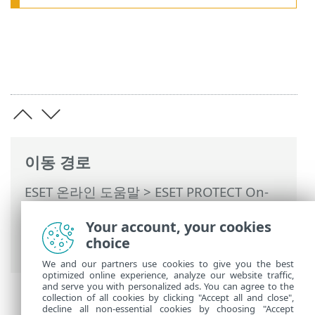
이동 경로
ESET 온라인 도움말
>
ESET PROTECT On-
Prem
>
ESET PROTECT On-Prem 사용
>
Your account, your cookies
ESET PROTECT On-Prem 기본 메뉴
>
작업
choice
>
작업 개요
> 진행률 표시기
We and our partners use cookies to give you the best
optimized online experience, analyze our website traffic,
and serve you with personalized ads. You can agree to the
collection of all cookies by clicking "Accept all and close",
decline all non-essential cookies by choosing "Accept