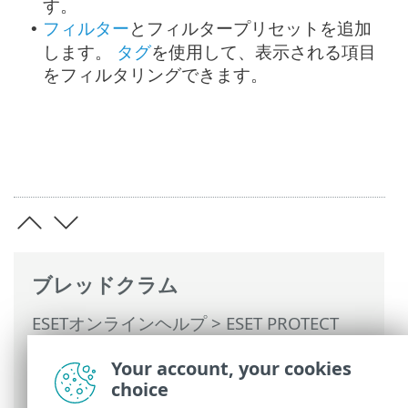
す。
フィルター
とフィルタープリセットを追加
•
します。
タグ
を使用して、表示される項目
をフィルタリングできます。
ブレッドクラム
ESETオンラインヘルプ
>
ESET PROTECT
On-Prem
>
ESET PROTECT On-Premの使用
Your account, your cookies
>
ESET PROTECT On-Prem メインメニュー
choice
>
詳細
> 動的グループテンプレート