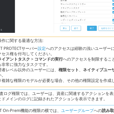
操作に関する最適な方法:
ET PROTECTサーバー
設定
へのアクセスは経験の浅いユーザー
クセス権を付与してください。
ライアントタスク
>
コマンドの実行
へのアクセスを制限するこ
る非常に強力なタスクです。
理者レベル以外のユーザーには、
権限セット
、
ネイティブユー
い。
り複雑な権限のモデルが必要な場合、その他の権限設定を作成
 監査ログ権限では、ユーザーは、資産に関連するアクションを
とドメインのログに記録されたアクションを表示できます。
ECT On-Prem機能の権限の横では、
ユーザーグループ
への
読み取