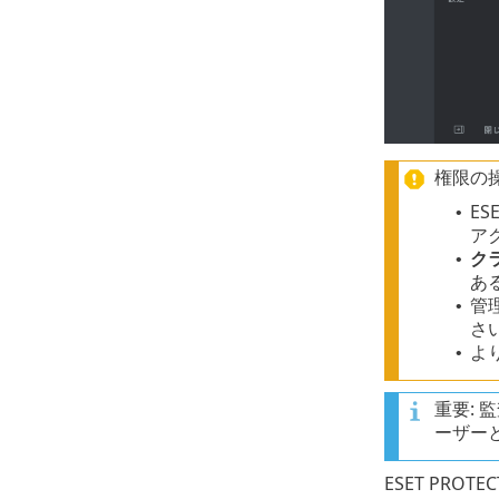
権限の
ES
•
ア
ク
•
あ
管
•
さ
よ
•
重要:
ーザー
ESET PROT