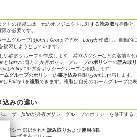
ェクトの複製には、元のオブジェクトに対する
読み取り
権限と
権限が必要です。
ホームグループは
John's Groupですが、Larry
が作成し、自動的にL
を複製しようとしています。
しい静的グループを作成します。
共有ポリシー
などの名前を付
hn
と
Larry
の両方に
共有ポリシー
グループの
ポリシー
の
読み取り
rry
は
Policy 1
を
共有ポリシー
グループに移動します。
ームグループ
のポリシーの
書き込み
権限を
John
に付与します。
hn
は
Policy 1
を
複製
できます。複製は自分のホームグループに
き込みの違い
がユーザー
John
が
共有ポリシー
グループのポリシーを修正する
能
ポリシー
:選択された
読み取り
および
使用
権限
的グループ
:共有ポリシー