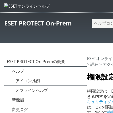
ESET PROTECT On-Prem
ESETオンラ
>
詳細
>
アク
権限設
権限設定は、E
きる内容を定
キュリティグ
は、この権限
す。特定の
静