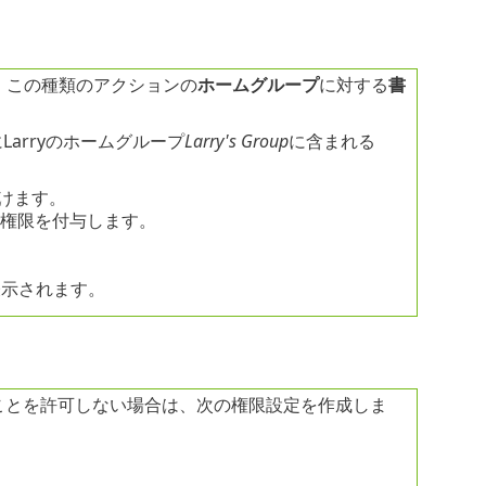
、この種類のアクションの
ホームグループ
に対する
書
arryのホームグループ
Larry's Group
に含まれる
けます。
権限を付与します。
表示されます。
ことを許可しない場合は、次の権限設定を作成しま