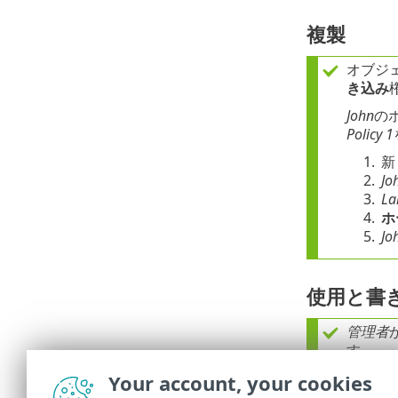
複製
オブジ
き込み
John
の
Policy 1
1.
新
2.
Jo
3.
La
4.
ホ
5.
Jo
使用と書
管理者
す。
機
Your account, your cookies
•
静
•