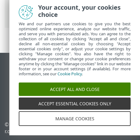
On-Prem
>
ESET PROTECT On-Premの使用
Your account, your cookies
>
ESET PROTECT On-Prem メインメニュー
choice
>
詳細
> コンピューターユーザー
We and our partners use cookies to give you the best
optimized online experience, analyze our website traffic,
and serve you with personalized ads. You can agree to the
collection of all cookies by clicking "Accept all and close",
decline all non-essential cookies by choosing "Accept
essential cookies only", or adjust your cookie settings by
clicking "Manage cookies". You also have the right to
withdraw your consent or change your cookie preferences
anytime by clicking the "Manage cookies" link in our website
デスクトップサイトの表示
footer or in your account settings (if available). For more
End of Life
information, see our
Cookie Policy
.
ESETナレッジベース
ACCEPT ALL AND CLOSE
ESETフォーラム
ESET Status Portal
ACCEPT ESSENTIAL COOKIES ONLY
地域サポート
MANAGE COOKIES
© 1992 - 2026 ESET, spol. s
Cookieの管理
r.o. - All rights reserved.
Cookieポリシー