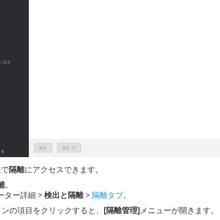
法で
隔離
にアクセスできます。
離
。
ーター詳細 >
検出と隔離
>
隔離タブ
。
ョンの項目をクリックすると、
[隔離管理]
メニューが開きます。