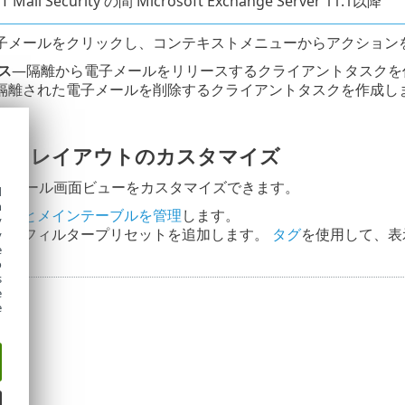
T Mail Security の間 Microsoft Exchange Server 11.1以降
子メールをクリックし、コンテキストメニューからアクション
ス
—隔離から電子メールをリリースするクライアントタスクを
隔離された電子メールを削除するクライアントタスクを作成し
。
ーとレイアウトのカスタマイズ
コンソール画面ビューをカスタマイズできます。
d
h
ネルとメインテーブルを管理
します。
y
ー
とフィルタープリセットを追加します。
タグ
を使用して、表
y
e
o
s
e
e