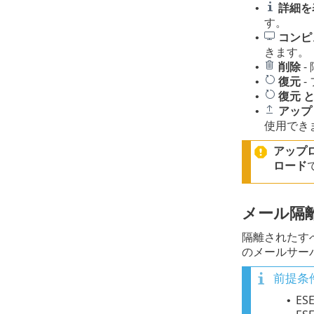
詳細を
•
す。
コンピ
•
きます。
削除
-
•
復元
-
•
復元
•
アップ
•
使用でき
アップ
ロード
メール隔
隔離されたすべ
のメールサー
前提条件
ES
•