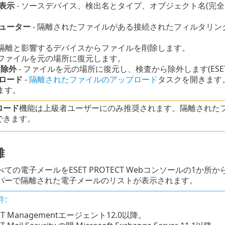
表示
- ソースデバイス、検出名とタイプ、オブジェクト名(完
ューター
- 隔離されたファイルがある接続されたフィルタリン
 隔離と影響するデバイスからファイルを削除します。
 ファイルを元の場所に復元します。
と除外
- ファイルを元の場所に復元し、検査から除外します(ES
ロード
-
隔離されたファイルのアップロード
タスクを開きます
ます。
ロード
機能は上級者ユーザーにのみ推奨されます。隔離された
できます。
離
ての電子メールをESET PROTECT Webコンソールの1か所
バーで隔離された電子メールのリストが表示されます。
:
ET Managementエージェント12.0以降。