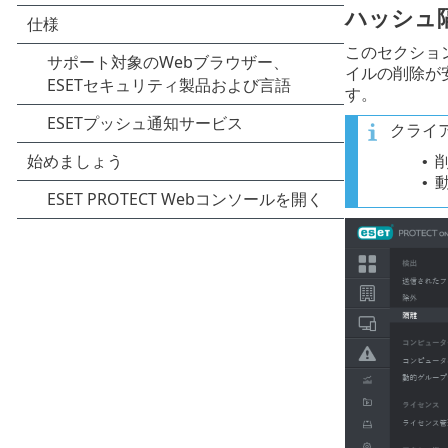
ハッシュ
このセクショ
イルの削除が
す。
クライ
•
•