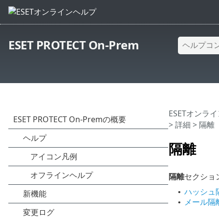
ESET PROTECT On-Prem
ESETオンラ
>
詳細
> 隔離
隔離
隔離
セクショ
ハッシュ
•
メール隔
•