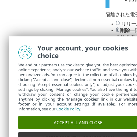
ESE
•
隔離された電
リリー
•
削除
—
•
あります
Your account, your cookies
フィルタ
choice
現在のWeb
We and our partners use cookies to give you the best optimize
online experience, analyze our website traffic, and serve you wit
サイドパ
•
personalized ads. You can agree to the collection of all cookies b
フィルタ
clicking "Accept all and close", decline all non-essential cookies b
•
choosing "Accept essential cookies only", or adjust your cooki
settings by clicking "Manage cookies". You also have the right t
withdraw your consent or change your cookie preference
anytime by clicking the "Manage cookies" link in our websit
footer or in your account settings (if available). For mor
information, see our
Cookie Policy
.
ACCEPT ALL AND CLOSE