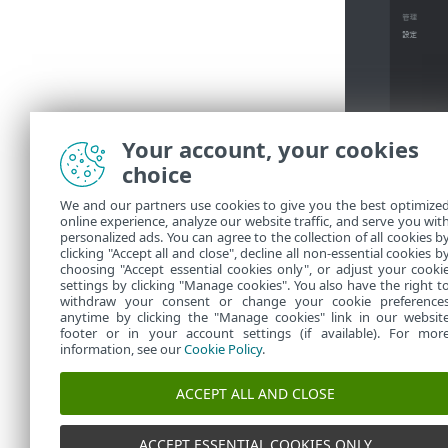
Your account, your cookies
choice
アクセス権
か
We and our partners use cookies to give you the best optimize
照)。このよう
online experience, analyze our website traffic, and serve you wit
応じて、ポリシ
personalized ads. You can agree to the collection of all cookies b
れらのユーザ
clicking "Accept all and close", decline all non-essential cookies b
choosing "Accept essential cookies only", or adjust your cooki
settings by clicking "Manage cookies". You also have the right t
withdraw your consent or change your cookie preference
anytime by clicking the "Manage cookies" link in our websit
footer or in your account settings (if available). For mor
information, see our
Cookie Policy
.
ACCEPT ALL AND CLOSE
ACCEPT ESSENTIAL COOKIES ONLY