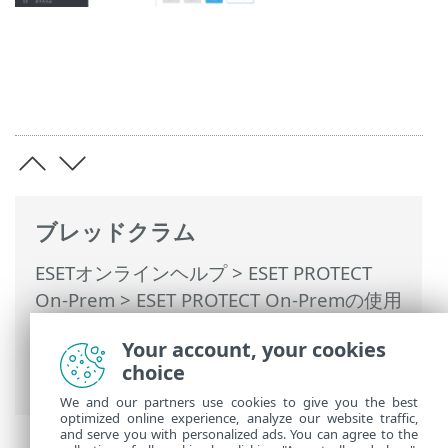
ブレッドクラム
ESETオンラインヘルプ
>
ESET PROTECT
On-Prem
>
ESET PROTECT On-Premの使用
>
ESET PROTECT On-Prem メインメニュー
Your account, your cookies
>
コンピューター
>
グループ
>
動的グルー
choice
プ
> 新しい動的グループの作成
We and our partners use cookies to give you the best
optimized online experience, analyze our website traffic,
and serve you with personalized ads. You can agree to the