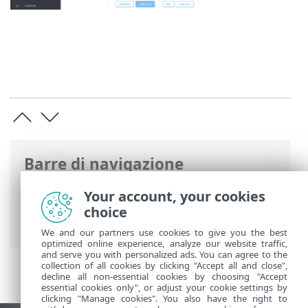
Barre di navigazione
Guida online ESET
>
ESET PROTECT On-
Your account, your cookies
Prem
>
Per iniziare
> ESET PROTECT Web
choice
Console
We and our partners use cookies to give you the best
optimized online experience, analyze our website traffic,
and serve you with personalized ads. You can agree to the
collection of all cookies by clicking "Accept all and close",
decline all non-essential cookies by choosing "Accept
essential cookies only", or adjust your cookie settings by
clicking "Manage cookies". You also have the right to