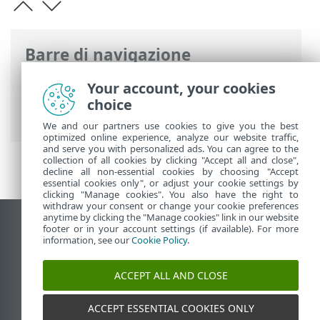
Barre di navigazione
Guida online ESET
>
ESET PROTECT On-
Your account, your cookies
Prem
>
Per iniziare
>
ESET PROTECT Web
choice
Console
> Tour di ESET PROTECT On-Prem
We and our partners use cookies to give you the best
optimized online experience, analyze our website traffic,
and serve you with personalized ads. You can agree to the
collection of all cookies by clicking "Accept all and close",
decline all non-essential cookies by choosing "Accept
essential cookies only", or adjust your cookie settings by
clicking "Manage cookies". You also have the right to
withdraw your consent or change your cookie preferences
anytime by clicking the "Manage cookies" link in our website
Visualizza sito desktop
footer or in your account settings (if available). For more
information, see our
Cookie Policy
.
End of Life
ESET Knowledge Base
ACCEPT ALL AND CLOSE
Forum ESET
ESET Status Portal
ACCEPT ESSENTIAL COOKIES ONLY
Supporto regionale