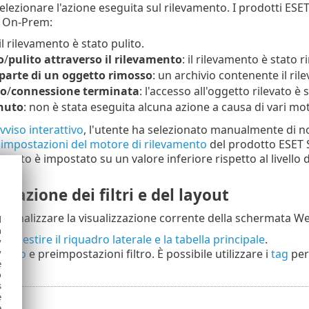
selezionare l'azione eseguita sul rilevamento. I prodotti ESE
 On-Prem:
 il rilevamento è stato pulito.
o
/
pulito attraverso il rilevamento
: il rilevamento è stato 
parte di un oggetto rimosso
: un archivio contenente il ri
to
/
connessione terminata
: l'accesso all'oggetto rilevato è 
nuto
: non è stata eseguita alcuna azione a causa di vari mot
vviso interattivo
, l'utente ha selezionato manualmente di n
 impostazioni del motore di rilevamento
del prodotto ESET Sec
mento è impostato su un valore inferiore rispetto al livello 
zzazione dei filtri e del layout
ersonalizzare la visualizzazione corrente della schermata W
d
h
i gestire il riquadro laterale e la tabella principale
.
y
y
i
filtro
e preimpostazioni filtro. È possibile utilizzare i
tag
per 
e
o
s
e
e