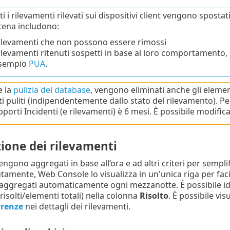
i i rilevamenti rilevati sui dispositivi client vengono sposta
ena includono:
ilevamenti che non possono essere rimossi
ilevamenti ritenuti sospetti in base al loro comportamento
sempio
PUA
.
e la
pulizia del database
, vengono eliminati anche gli elemen
ti puliti (indipendentemente dallo stato del rilevamento). Per
pporti Incidenti (e rilevamenti) è 6 mesi. È possibile modifica
ione dei rilevamenti
ngono aggregati in base all’ora e ad altri criteri per semplif
utamente, Web Console lo visualizza in un'unica riga per facil
ggregati automaticamente ogni mezzanotte. È possibile ident
risolti/elementi totali) nella colonna
Risolto
. È possibile vis
renze
nei dettagli dei rilevamenti.