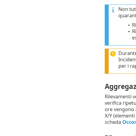
Non tutt
quarant
R
•
R
•
e
Durant
Inciden
per i ra
Aggregaz
Rilevamenti ve
verifica ripet
ore vengono a
X/Y (elementi 
scheda
Occor