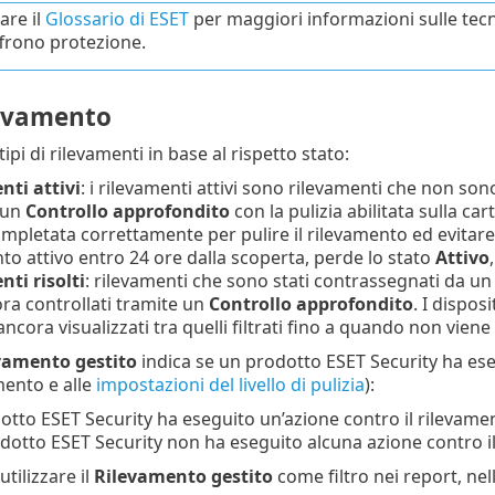
are il
Glossario di ESET
per maggiori informazioni sulle tecno
ffrono protezione.
levamento
ipi di rilevamenti in base al rispetto stato:
nti attivi
: i rilevamenti attivi sono rilevamenti che non sono
 un
Controllo approfondito
con la pulizia abilitata sulla car
mpletata correttamente per pulire il rilevamento ed evitare 
to attivo entro 24 ore dalla scoperta, perde lo stato
Attivo
ti risolti
: rilevamenti che sono stati contrassegnati da u
ora controllati tramite un
Controllo approfondito
. I dispos
ncora visualizzati tra quelli filtrati fino a quando non viene 
vamento gestito
indica se un prodotto ESET Security ha ese
mento e alle
impostazioni del livello di pulizia
):
otto ESET Security ha eseguito un’azione contro il rilevamen
odotto ESET Security non ha eseguito alcuna azione contro i
utilizzare il
Rilevamento gestito
come filtro nei report, nel