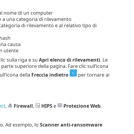
 al nome di un computer
e a una categoria di rilevamento
ategoria di rilevamento e al relativo tipo di
 hash
 una causa
un utente
lic sulla riga e su
Apri elenco di rilevamenti
. Le
arte superiore della pagina. Fare clic sull’icona
ull’icona della
Freccia indietro
per tornare ai
ect
,
Firewall
,
HIPS
e
Protezione Web
.
nto. Ad esempio, lo
Scanner anti-ransomware