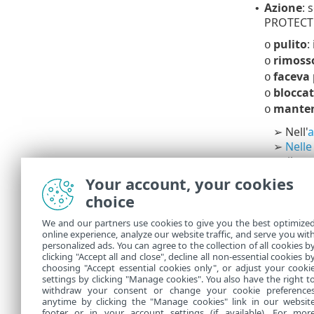
Azione
: 
•
PROTECT
pulito
:
o
rimoss
o
faceva 
o
blocca
o
mante
o
Nell'
a
➢
Nelle
➢
rileva
Your account, your cookies
Personali
choice
È possibile p
We and our partners use cookies to give you the best optimize
online experience, analyze our website traffic, and serve you wit
Consente d
•
personalized ads. You can agree to the collection of all cookies b
clicking "Accept all and close", decline all non-essential cookies b
Aggiung
•
choosing "Accept essential cookies only", or adjust your cooki
settings by clicking "Manage cookies". You also have the right t
withdraw your consent or change your cookie preference
anytime by clicking the "Manage cookies" link in our websit
footer or in your account settings (if available). For mor