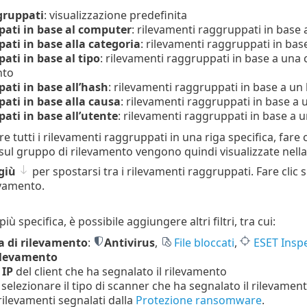
gruppati
: visualizzazione predefinita
ati in base al computer
: rilevamenti raggruppati in base
ati in base alla categoria
: rilevamenti raggruppati in bas
ati in base al tipo
: rilevamenti raggruppati in base a una c
nto
ati in base all’hash
: rilevamenti raggruppati in base a un
ati in base alla causa
: rilevamenti raggruppati in base a
ati in base all’utente
: rilevamenti raggruppati in base a 
re tutti i rilevamenti raggruppati in una riga specifica, fare c
sul gruppo di rilevamento vengono quindi visualizzate nella p
giù
per spostarsi tra i rilevamenti raggruppati. Fare clic s
evamento.
iù specifica, è possibile aggiungere altri filtri, tra cui:
a di rilevamento
:
Antivirus
,
File bloccati
,
ESET Insp
rilevamento
 IP
del client che ha segnalato il rilevamento
: selezionare il tipo di scanner che ha segnalato il rilevame
rilevamenti segnalati dalla
Protezione ransomware
.