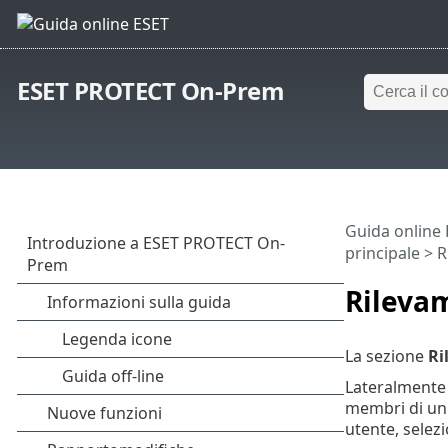
ESET PROTECT On-Prem
Guida online
principale
> R
Rileva
La sezione
Ri
Lateralmente v
membri di un d
utente, selez