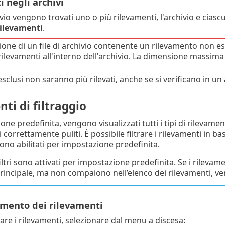
 negli archivi
ivio vengono trovati uno o più rilevamenti, l'archivio e cia
ilevamenti
.
sione di un file di archivio contenente un rilevamento non es
rilevamenti all'interno dell'archivio. La dimensione massima d
esclusi non saranno più rilevati, anche se si verificano in un
ti di filtraggio
ne predefinita, vengono visualizzati tutti i tipi di rilevament
 correttamente puliti. È possibile filtrare i rilevamenti in bas
ono abilitati per impostazione predefinita.
iltri sono attivati per impostazione predefinita. Se i rilevam
ncipale, ma non compaiono nell’elenco dei rilevamenti, verifi
ento dei rilevamenti
re i rilevamenti, selezionare dal menu a discesa: