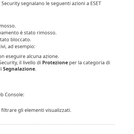
T Security segnalano le seguenti azioni a ESET
rimosso.
levamento è stato rimosso.
stato bloccato.
ivi, ad esempio:
on eseguire alcuna azione.
urity, il livello di
Protezione
per la categoria di
di
Segnalazione
.
eb Console:
filtrare gli elementi visualizzati.