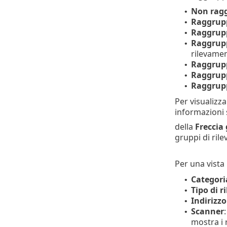
Non rag
•
Raggrupp
•
Raggrupp
•
Raggrupp
•
rilevame
Raggrupp
•
Raggrupp
•
Raggrupp
•
Per visualizza
informazioni 
della
Freccia 
gruppi di ril
Per una vista p
Categori
•
Tipo di 
•
Indirizzo
•
Scanner
•
mostra i 