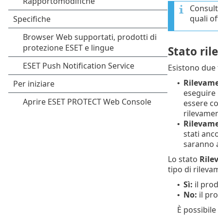
Consult
quali o
Stato ri
Esistono due t
Rilevame
•
eseguire
essere co
rilevamen
Rilevamen
•
stati anc
saranno a
Lo stato
Rile
tipo di rileva
Sì:
il prod
•
No:
il pr
•
È possibile 