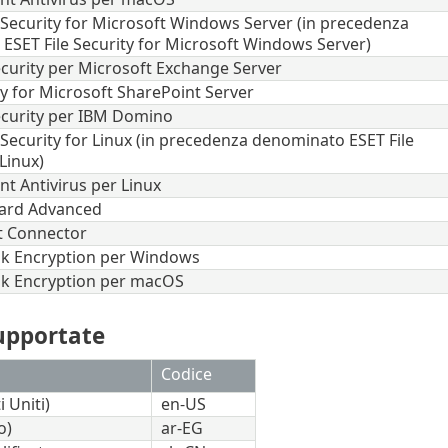
 Security for Microsoft Windows Server (in precedenza
ESET File Security for Microsoft Windows Server)
ecurity per Microsoft Exchange Server
y for Microsoft SharePoint Server
ecurity per IBM Domino
Security for Linux (in precedenza denominato ESET File
 Linux)
t Antivirus per Linux
ard Advanced
t Connector
isk Encryption per Windows
isk Encryption per macOS
upportate
Codice
i Uniti)
en-US
o)
ar-EG