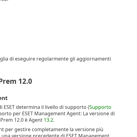
iglia di eseguire regolarmente gli aggiornamenti
-Prem 12.0
ent
 di ESET determina il livello di supporto (
Supporto
supporto per ESET Management Agent: La versione di
-Prem 12.0 è Agent
13.2
.
ent per gestire completamente la versione più
lizza una versione precedente di ESET Management