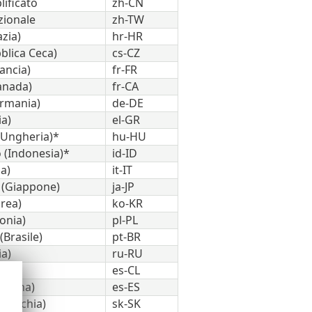
ificato
zh-CN
zionale
zh-TW
zia)
hr-HR
blica Ceca)
cs-CZ
ancia)
fr-FR
anada)
fr-CA
rmania)
de-DE
ia)
el-GR
Ungheria)*
hu-HU
 (Indonesia)*
id-ID
ia)
it-IT
 (Giappone)
ja-JP
rea)
ko-KR
onia)
pl-PL
Brasile)
pt-BR
ia)
ru-RU
le)
es-CL
pagna)
es-ES
ovacchia)
sk-SK