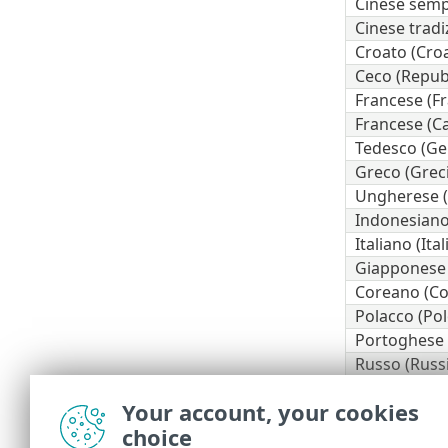
Cinese sempl
Cinese tradi
Croato (Croa
Ceco (Repub
Francese (Fr
Francese (C
Tedesco (Ge
Greco (Grec
Ungherese (
Indonesiano
Italiano (Ital
Giapponese
Coreano (Co
Polacco (Pol
Portoghese (
Russo (Russ
Spagnolo (Ci
Your account, your cookies
Spagnolo (S
choice
Slovacco (Sl