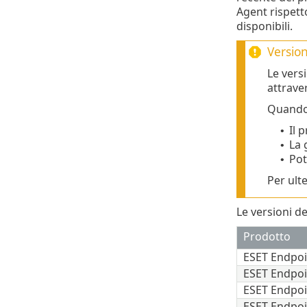
Agent rispett
disponibili.
Version
Le vers
attrave
Quando 
Il 
•
La 
•
Pot
•
Per ult
Le versioni d
Prodotto
ESET Endpoi
ESET Endpoi
ESET Endpoi
ESET Endpoi