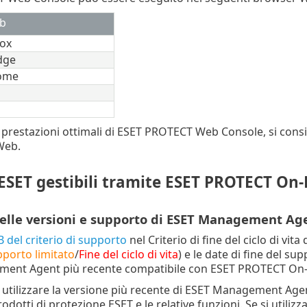
b
fox
dge
ome
 prestazioni ottimali di ESET PROTECT Web Console, si cons
Web.
 ESET gestibili tramite ESET PROTECT On
delle versioni e supporto di ESET Management Ag
 del criterio di supporto
nel Criterio di fine del ciclo di vita
porto limitato
/
Fine del ciclo di vita
) e le date di fine del 
ent Agent più recente compatibile con ESET PROTECT On
di utilizzare la versione più recente di ESET Management Ag
rodotti di protezione ESET e le relative funzioni. Se si uti