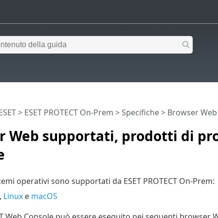
 ESET
>
ESET PROTECT On-Prem
>
Specifiche
> Browser Web s
 Web supportati, prodotti di pr
e
stemi operativi sono supportati da ESET PROTECT On-Prem:
,
Linux
e
macOS
 Web Console può essere eseguito nei seguenti browser 