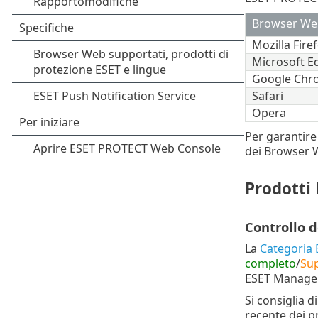
Browser We
Mozilla Fire
Microsoft E
Google Chr
Safari
Opera
Per garantire
dei Browser 
Prodotti
Controllo 
La
Categoria B
completo
/
Sup
ESET Managem
Si consiglia 
recente dei p