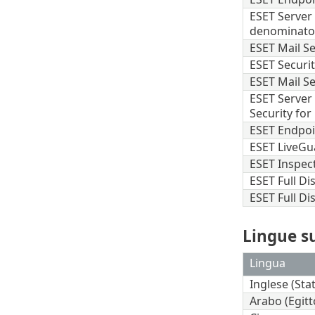
ESET Server
denominato 
ESET Mail S
ESET Securit
ESET Mail S
ESET Server 
Security for
ESET Endpoin
ESET LiveGu
ESET Inspec
ESET Full D
ESET Full D
Lingue s
Lingua
Inglese (Stat
Arabo (Egitt