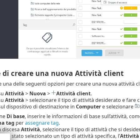
di creare una nuova Attività client
 una delle seguenti opzioni per creare una nuova attività cl
 su
Attività
>
Nuova
>
Attività client
.
 su
Attività
> selezionare il tipo di attività desiderato e fare c
sul dispositivo di destinazione in
Computer
e selezionare
one
Di base
, inserire le informazioni di base sull’attività, com
na tag
per
assegnare tag
.
 discesa
Attività
, selezionare il tipo di attività che si des
tà è stato selezionato un tipo di attività specifica, l’
Attività