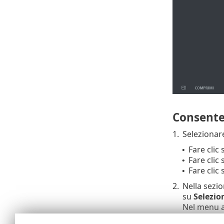
Consente 
1.
Selezionare
Fare clic
•
Fare clic
•
Fare clic 
•
2.
Nella sezi
su
Selezio
Nel menu a
nuova attivi