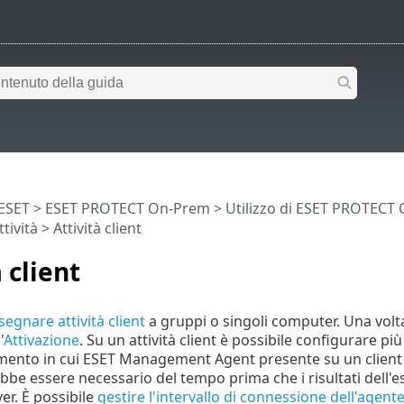
 ESET
>
ESET PROTECT On-Prem
>
Utilizzo di ESET PROTECT
ttività
> Attività client
 client
segnare attività client
a gruppi o singoli computer. Una volta
'
Attivazione
. Su un attività client è possibile configurare più 
mento in cui ESET Management Agent presente su un client 
bbe essere necessario del tempo prima che i risultati dell'es
r. È possibile
gestire l'intervallo di connessione dell'age