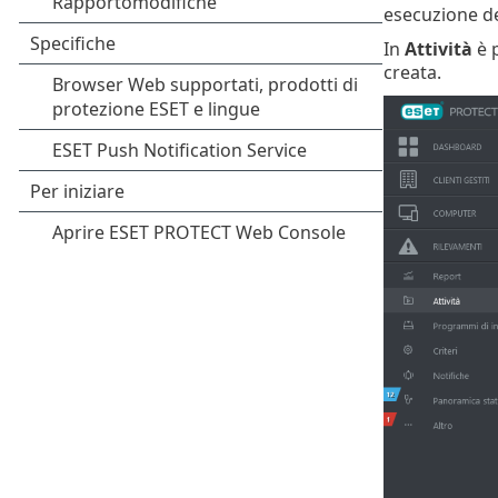
esecuzione del
In
Attività
è p
creata.