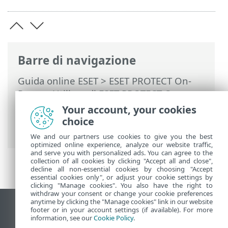
Barre di navigazione
Guida online ESET
>
ESET PROTECT On-
Prem
>
Utilizzo di ESET PROTECT On-
Prem
>
ESET PROTECT On-Prem Menu
Your account, your cookies
principale
>
Attività
>
Panoramica delle
choice
attività
> Dettagli attività
We and our partners use cookies to give you the best
optimized online experience, analyze our website traffic,
and serve you with personalized ads. You can agree to the
collection of all cookies by clicking "Accept all and close",
decline all non-essential cookies by choosing "Accept
essential cookies only", or adjust your cookie settings by
clicking "Manage cookies". You also have the right to
withdraw your consent or change your cookie preferences
anytime by clicking the "Manage cookies" link in our website
Visualizza sito desktop
footer or in your account settings (if available). For more
information, see our
Cookie Policy
.
End of Life