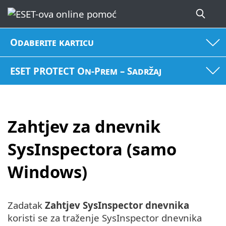
Odaberite karticu
ESET PROTECT On-Prem – Sadržaj
Zahtjev za dnevnik
SysInspectora (samo
Windows)
Zadatak
Zahtjev SysInspector dnevnika
koristi se za traženje SysInspector dnevnika