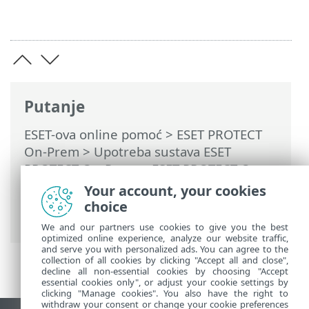
Putanje
ESET-ova online pomoć
>
ESET PROTECT
On-Prem
>
Upotreba sustava ESET
PROTECT On-Prem
>
ESET PROTECT On-
Prem Glavni izbornik
>
Zadaci
>
Zadaci
Your account, your cookies
klijenta
> Zahtjev za dnevnik
choice
SysInspectora (samo Windows)
We and our partners use cookies to give you the best
optimized online experience, analyze our website traffic,
and serve you with personalized ads. You can agree to the
collection of all cookies by clicking "Accept all and close",
decline all non-essential cookies by choosing "Accept
essential cookies only", or adjust your cookie settings by
clicking "Manage cookies". You also have the right to
withdraw your consent or change your cookie preferences