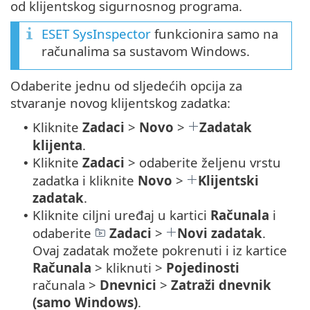
od klijentskog sigurnosnog programa.
ESET SysInspector
funkcionira samo na
računalima sa sustavom Windows.
Odaberite jednu od sljedećih opcija za
stvaranje novog klijentskog zadatka:
Kliknite
Zadaci
>
Novo
>
Zadatak
•
klijenta
.
Kliknite
Zadaci
> odaberite željenu vrstu
•
zadatka i kliknite
Novo
>
Klijentski
zadatak
.
Kliknite ciljni uređaj u kartici
Računala
i
•
odaberite
Zadaci
>
Novi zadatak
.
Ovaj zadatak možete pokrenuti i iz kartice
Računala
> kliknuti >
Pojedinosti
računala >
Dnevnici
>
Zatraži dnevnik
(samo Windows)
.