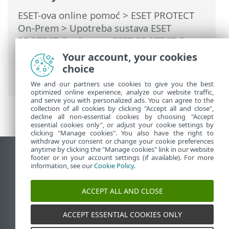
ESET-ova online pomoć
>
ESET PROTECT
On-Prem
>
Upotreba sustava ESET
PROTECT On-Prem
>
ESET PROTECT On-
Prem Glavni izbornik
>
Zadaci
>
Zadaci
Your account, your cookies
klijenta
> Prekini upravljanje (Deinstaliraj
choice
ESET Management agent)
We and our partners use cookies to give you the best
optimized online experience, analyze our website traffic,
and serve you with personalized ads. You can agree to the
collection of all cookies by clicking "Accept all and close",
decline all non-essential cookies by choosing "Accept
essential cookies only", or adjust your cookie settings by
clicking "Manage cookies". You also have the right to
withdraw your consent or change your cookie preferences
anytime by clicking the "Manage cookies" link in our website
Prikaži stranicu za radnu površinu
footer or in your account settings (if available). For more
information, see our
Cookie Policy
.
End of Life
ESET-ova baza znanja
ACCEPT ALL AND CLOSE
ESET-ov forum
ESET Status Portal
ACCEPT ESSENTIAL COOKIES ONLY
Regionalna podrška