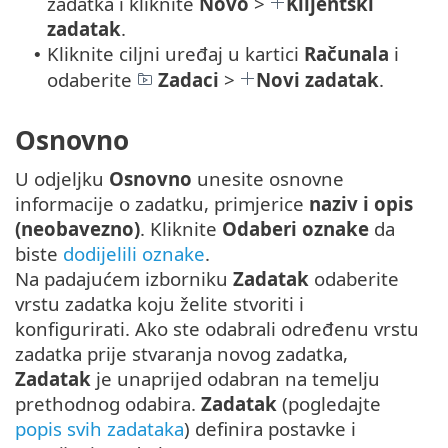
zadatka i kliknite
Novo
>
Klijentski
zadatak
.
Kliknite ciljni uređaj u kartici
Računala
i
•
odaberite
Zadaci
>
Novi zadatak
.
Osnovno
U odjeljku
Osnovno
unesite osnovne
informacije o zadatku, primjerice
naziv i opis
(neobavezno)
. Kliknite
Odaberi oznake
da
biste
dodijelili oznake
.
Na padajućem izborniku
Zadatak
odaberite
vrstu zadatka koju želite stvoriti i
konfigurirati. Ako ste odabrali određenu vrstu
zadatka prije stvaranja novog zadatka,
Zadatak
je unaprijed odabran na temelju
prethodnog odabira.
Zadatak
(pogledajte
popis svih zadataka
) definira postavke i