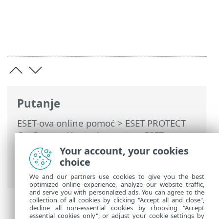
Putanje
ESET-ova online pomoć
>
ESET PROTECT
On-Prem
>
Upotreba sustava ESET
PROTECT On-Prem
>
ESET PROTECT On-
Your account, your cookies
Prem Glavni izbornik
> Instalacijski
choice
programi
We and our partners use cookies to give you the best
optimized online experience, analyze our website traffic,
and serve you with personalized ads. You can agree to the
collection of all cookies by clicking "Accept all and close",
decline all non-essential cookies by choosing "Accept
essential cookies only", or adjust your cookie settings by